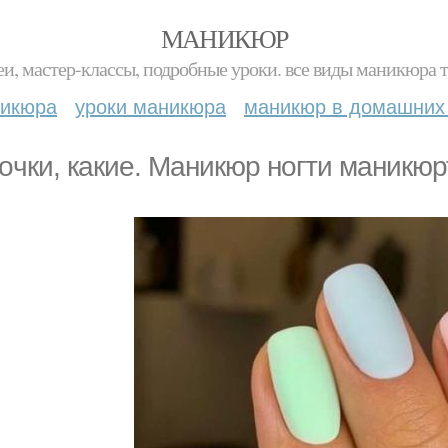
МАНИКЮР
и, мастер-классы, подробные уроки. все виды маникюра т
никюра
уроки маникюра
маникюр в домашних
oчки, кaкиe. Маникюр ногти маникюр