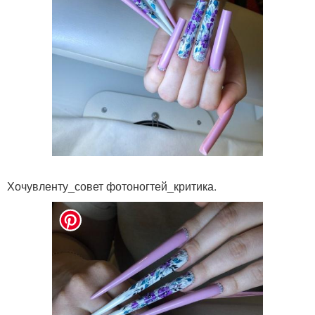
Хочувленту_совет фотоногтей_критика.