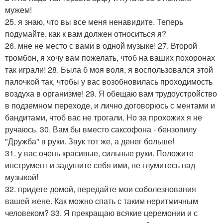
мужем!
25. я знаю, что вы все меня ненавидите. Теперь
подумайте, как к вам должен относиться я?
26. мне не место с вами в одной музыке! 27. Второй
тромбон, я хочу вам пожелать, чтоб на ваших похоронах
так играли! 28. Была б моя воля, я воспользовался этой
палочкой так, чтобы у вас возобновилась проходимость
воздуха в организме! 29. Я обещаю вам трудоустройство
в подземном переходе, и лично договорюсь с ментами и
бандитами, чтоб вас не трогали. Но за прохожих я не
ручаюсь. 30. Вам бы вместо саксофона - бензопилу
"Дружба" в руки. Звук тот же, а денег больше!
31. у вас очень красивые, сильные руки. Положите
инструмент и задушите себя ими, не глумитесь над
музыкой!
32. придете домой, передайте мои соболезнования
вашей жене. Как можно спать с таким неритмичным
человеком? 33. Я прекращаю всякие церемонии и с