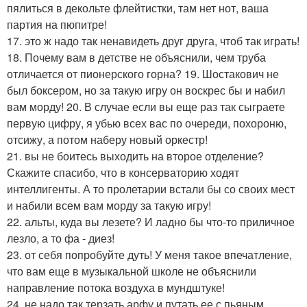
пялиться в декольте флейтистки, там нет нот, ваша
партия на пюпитре!
17. это ж надо так ненавидеть друг друга, чтоб так играть!
18. Почему вам в детстве не объяснили, чем труба
отличается от пионерского горна? 19. Шостакович не
был боксером, но за такую игру он воскрес бы и набил
вам морду! 20. В случае если вы еще раз так сыграете
первую цифру, я убью всех вас по очереди, похороню,
отсижу, а потом наберу новый оркестр!
21. вы не боитесь выходить на второе отделение?
Скажите спасибо, что в консерваторию ходят
интеллигенты. А то пролетарии встали бы со своих мест
и набили всем вам морду за такую игру!
22. альты, куда вы лезете? И ладно бы что-то приличное
лезло, а то фа - диез!
23. от себя попробуйте дуть! У меня такое впечатление,
что вам еще в музыкальной школе не объяснили
направление потока воздуха в мундштуке!
24. не надо так терзать арфу и путать ее с пьяным