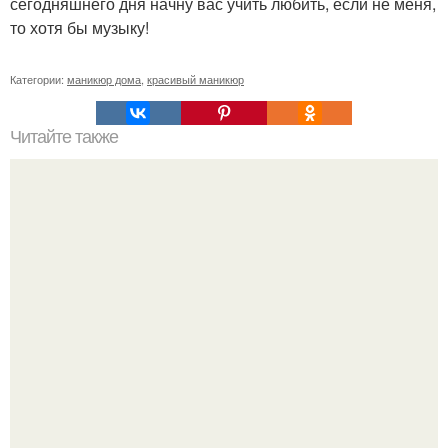
сегодняшнего дня начну вас учить любить, если не меня,
то хотя бы музыку!
Категории:
маникюр дома
,
красивый маникюр
Читайте также
Волшебный шампунь. Хочу поделиться секретом густых,
блестящих, необыкновенно красивых волос.