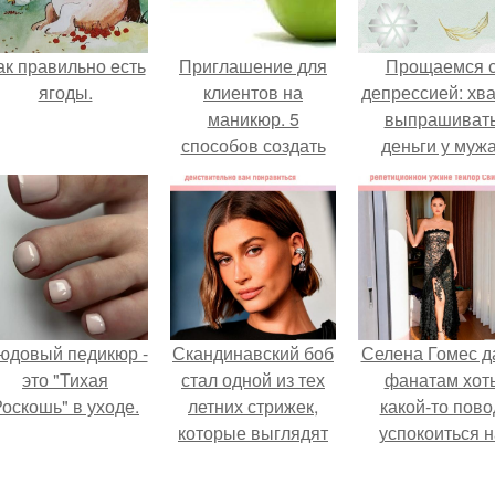
ак правильно eсть
Приглашение для
Прощаемся 
ягоды.
клиентов на
депрессией: хва
маникюр. 5
выпрашиват
способов создать
деньги у мужа
уникальное
торговое
предложение и
оставить
конкурентов далеко
позади.
юдовый педикюр -
Скандинавский боб
Селена Гомес д
это "Тихая
стал одной из тех
фанатам хот
оскошь" в уходе.
летних стрижек,
какой-то пово
которые выглядят
успокоиться н
очень просто.
фоне всех
разговоров о