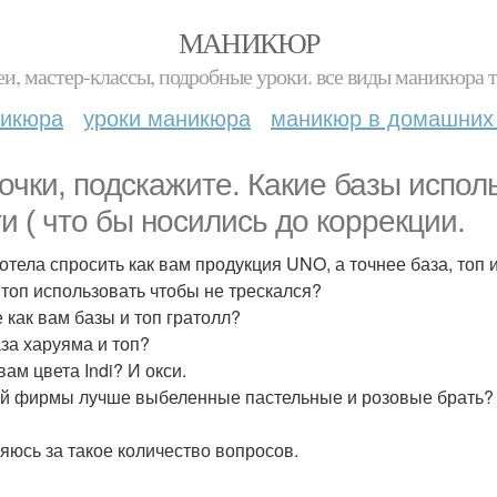
МАНИКЮР
и, мастер-классы, подробные уроки. все виды маникюра т
никюра
уроки маникюра
маникюр в домашних
очки, подскажите. Какие базы испол
ти ( что бы носились до коррекции.
отела спросить как вам продукция UNO, а точнее база, топ
 топ использовать чтобы не трескался?
е как вам базы и топ гратолл?
аза харуяма и топ?
вам цвета Indi? И окси.
ой фирмы лучше выбеленные пастельные и розовые брать?
яюсь за такое количество вопросов.