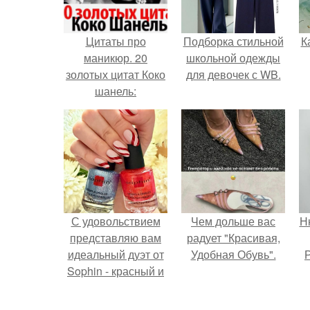
Цитаты про
Подборка стильной
К
маникюр. 20
школьной одежды
золотых цитат Коко
для девочек с WB.
шанель:
С удовольствием
Чем дольше вас
Н
представляю вам
радует "Красивая,
идеальный дуэт от
Удобная Обувь".
Р
Sophin - красный и
синий оттенки Sand
Effect номер 0299 и