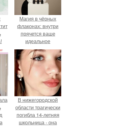
с
Магия в чёрных
тит
флаконах: внутри
ь
прячется ваше
!
идеальное
настроение.
ала
В нижегородской
ь
области трагически
д
погибла 14-летняя
а
школьница - она
покончила с собой
на фоне подготовки