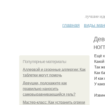
лучшие иде
главная
виды ма
Дев
ног
Ещё х
Какой
Популярные материалы
Так ж
Аллервэй и сезонные аллергии: Как
Как б
таблетки могут помочь
И как 
Девушки, подскажите как
У как
правильно наносить
самовыравнивающийся гель?
Извин
Мастер-класс: Как устранить огрехи