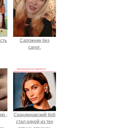
сть
Сапожник без
сапог.
р -
Скандинавский боб
стал одной из тех