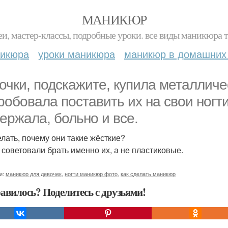
МАНИКЮР
и, мастер-классы, подробные уроки. все виды маникюра т
никюра
уроки маникюра
маникюр в домашних
очки, подскажите, купила металличе
робовала поставить их на свои ногти
ержала, больно и все.
елать, почему они такие жёсткие?
 советовали брать именно их, а не пластиковые.
и:
маникюр для девочек
,
ногти маникюр фото
,
как сделать маникюр
авилось? Поделитесь с друзьями!