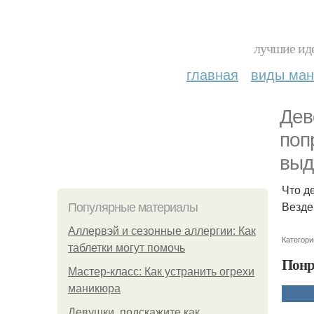
лучшие иде
главная
виды ма
Дев
поп
выд
Что д
Везде
Популярные материалы
Аллервэй и сезонные аллергии: Как
Категори
таблетки могут помочь
Понр
Мастер-класс: Как устранить огрехи
маникюра
Девушки, подскажите как