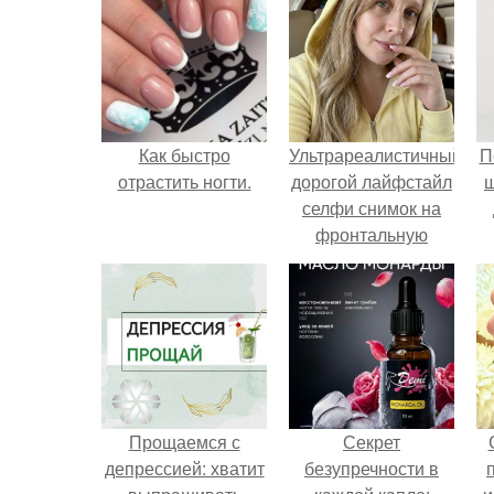
Как быстро
Ультрареалистичный
П
отрастить ногти.
дорогой лайфстайл
селфи снимок на
фронтальную
камеру.
Прощаемся с
Секрет
депрессией: хватит
безупречности в