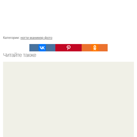
Категории:
ногти маникюр фото
Читайте также
Фотоплан на май? 1. фото лёжа на кровати?