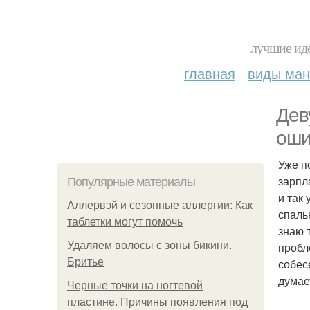
лучшие иде
главная
виды ма
Дев
оши
Уже п
зарпл
Популярные материалы
и так
Аллервэй и сезонные аллергии: Как
спаль
таблетки могут помочь
знаю 
Удаляем волосы с зоны бикини.
пробл
Бритье
собес
думае
Черные точки на ногтевой
пластине. Причины появления под