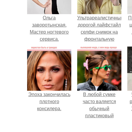
Ольга
Ультрареалистичный
П
заворотынская.
дорогой лайфстайл
Мастер ногтевого
селфи снимок на
сервиса.
фронтальную
камеру.
Эпоха закончилась
В любой сумке
плотного
часто валяется
р
консилера.
обычный
пластиковый
крабик.