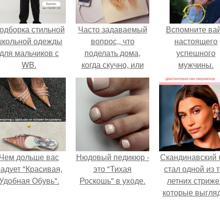
одборка стильной
Часто задаваемый
Вспомните ва
школьной одежды
вопрос,, что
настоящего
для мальчиков с
поделать дома,
успешного
WB.
когда скучно, или
мужчины.
одна дома, и сейчас
я вам напишу что
можно поделать?
Чем дольше вас
Нюдовый педикюр -
Скандинавский 
адует "Красивая,
это "Тихая
стал одной из 
Удобная Обувь".
Роскошь" в уходе.
летних стриже
которые выгля
очень просто