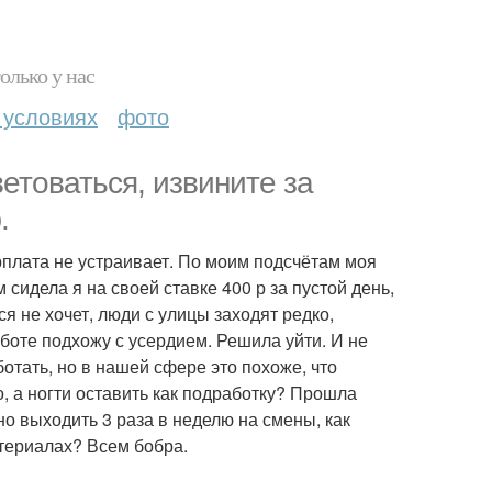
олько у нас
 условиях
фото
етоваться, извините за
.
арплата не устраивает. По моим подсчётам моя
сидела я на своей ставке 400 р за пустой день,
я не хочет, люди с улицы заходят редко,
аботе подхожу с усердием. Решила уйти. И не
ботать, но в нашей сфере это похоже, что
о, а ногти оставить как подработку? Прошла
но выходить 3 раза в неделю на смены, как
атериалах? Всем бобра.