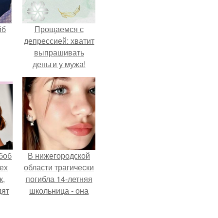
йб
Прощаемся с
депрессией: хватит
выпрашивать
деньги у мужа!
боб
В нижегородской
тех
области трагически
к,
погибла 14-летняя
дят
школьница - она
.
покончила с собой
на фоне подготовки