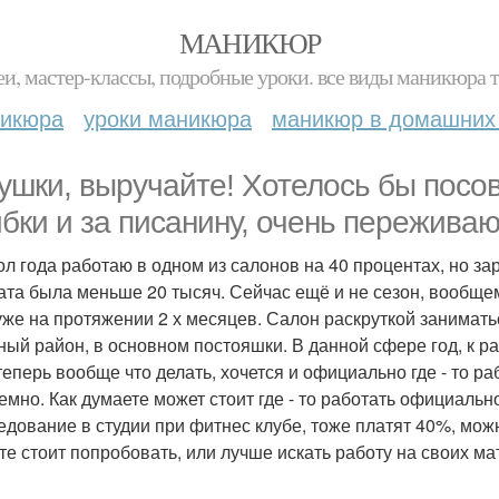
МАНИКЮР
и, мастер-классы, подробные уроки. все виды маникюра т
никюра
уроки маникюра
маникюр в домашних
ушки, выручайте! Хотелось бы посов
бки и за писанину, очень переживаю
ол года работаю в одном из салонов на 40 процентах, но з
ата была меньше 20 тысяч. Сейчас ещё и не сезон, вообщем 
 уже на протяжении 2 х месяцев. Салон раскруткой заниматьс
ный район, в основном постояшки. В данной сфере год, к р
теперь вообще что делать, хочется и официально где - то ра
емно. Как думаете может стоит где - то работать официальн
едование в студии при фитнес клубе, тоже платят 40%, мож
те стоит попробовать, или лучше искать работу на своих м