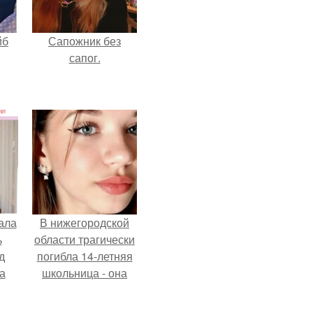
йб
Сапожник без
сапог.
ала
В нижегородской
ь
области трагически
д
погибла 14-летняя
а
школьница - она
покончила с собой
на фоне подготовки