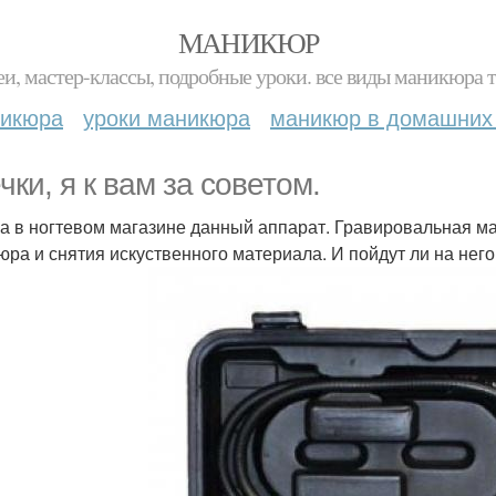
МАНИКЮР
и, мастер-классы, подробные уроки. все виды маникюра т
никюра
уроки маникюра
маникюр в домашних
чки, я к вам за советом.
а в ногтевом магазине данный аппарат. Гравировальная ма
юра и снятия искуственного материала. И пойдут ли на нег