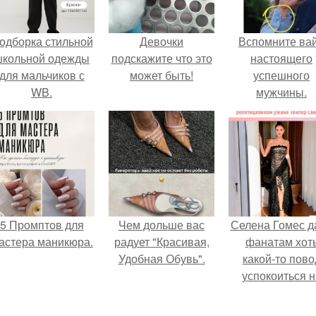
одборка стильной
Девочки
Вспомните ва
школьной одежды
подскажите что это
настоящего
для мальчиков с
может быть!
успешного
WB.
мужчины.
5 Промптов для
Чем дольше вас
Селена Гомес д
астера маникюра.
радует "Красивая,
фанатам хот
Удобная Обувь".
какой-то пово
успокоиться н
фоне всех
разговоров о