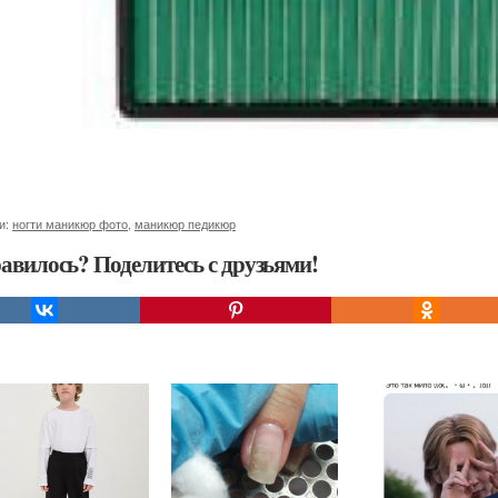
и:
ногти маникюр фото
,
маникюр педикюр
авилось? Поделитесь с друзьями!