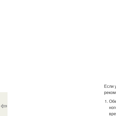
Если 
реком
Обм
⇦
ног
вре