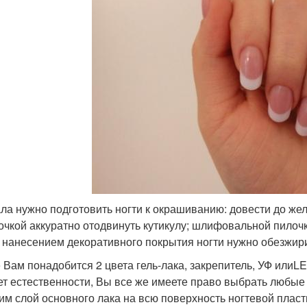
ла нужно подготовить ногти к окрашиванию: довести до ж
очкой аккуратно отодвинуть кутикулу; шлифовальной пилоч
 нанесением декоративного покрытия ногти нужно обезжири
 Вам понадобится 2 цвета гель-лака, закрепитель, УФ илиL
ет естественности, Вы все же имеете право выбрать любые
им слой основного лака на всю поверхность ногтевой плас