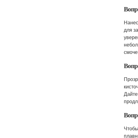
Вопр
Нанес
для з
увере
небол
смоче
Вопр
Прозр
кисто
Дайте
продл
Вопр
Чтобы
плавн