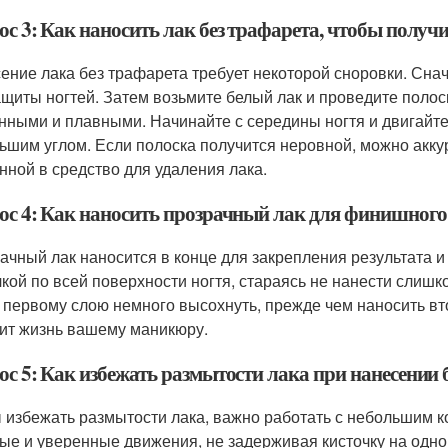
ос 3: Как наносить лак без трафарета, чтобы получ
ение лака без трафарета требует некоторой сноровки. Сна
ащиты ногтей. Затем возьмите белый лак и проведите полоск
нными и плавными. Начинайте с середины ногтя и двигайтес
ьшим углом. Если полоска получится неровной, можно акку
нной в средство для удаления лака.
ос 4: Как наносить прозрачный лак для финишного
ачный лак наносится в конце для закрепления результата и
чкой по всей поверхности ногтя, стараясь не нанести слишк
 первому слою немного высохнуть, прежде чем наносить вт
ит жизнь вашему маникюру.
ос 5: Как избежать размытости лака при нанесении 
 избежать размытости лака, важно работать с небольшим к
ые и уверенные движения, не задерживая кисточку на одно