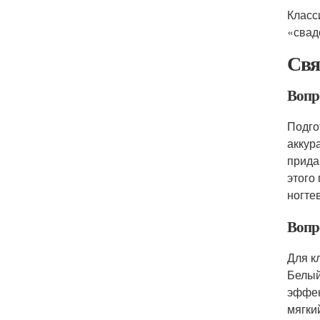
Класс
«свад
Свя
Вопр
Подго
аккур
прида
этого
ногте
Вопр
Для к
Белый
эффек
мягки