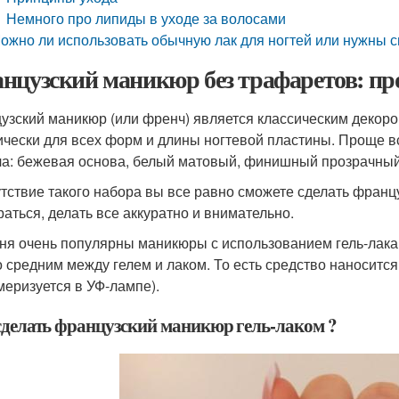
Немного про липиды в уходе за волосами
ожно ли использовать обычную лак для ногтей или нужны 
нцузский маникюр без трафаретов: пр
узский маникюр (или френч) является классическим декор
ически для всех форм и длины ногтевой пластины. Проще в
а: бежевая основа, белый матовый, финишный прозрачный 
утствие такого набора вы все равно сможете сделать фран
раться, делать все аккуратно и внимательно.
ня очень популярны маникюры с использованием гель-лак
 средним между гелем и лаком. То есть средство наносится, 
меризуется в УФ-лампе).
сделать французский маникюр гель-лаком ?