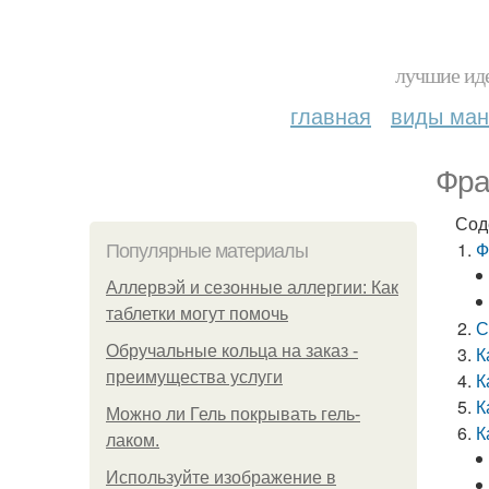
лучшие иде
главная
виды ма
Фра
Сод
Ф
Популярные материалы
Аллервэй и сезонные аллергии: Как
таблетки могут помочь
С
Обручальные кольца на заказ -
К
преимущества услуги
К
К
Можно ли Гель покрывать гель-
К
лаком.
Используйте изображение в