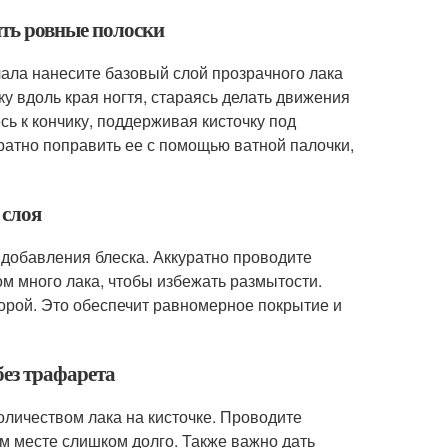
ить ровные полоски
чала нанесите базовый слой прозрачного лака
у вдоль края ногтя, стараясь делать движения
ь к кончику, поддерживая кисточку под
ратно поправить ее с помощью ватной палочки,
 слоя
 добавления блеска. Аккуратно проводите
ом много лака, чтобы избежать размытости.
орой. Это обеспечит равномерное покрытие и
без трафарета
оличеством лака на кисточке. Проводите
м месте слишком долго. Также важно дать