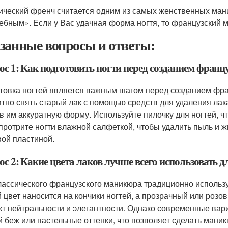
ический френч считается одним из самых женственных ман
ебным». Если у Вас удачная форма ногтя, то французский 
занные вопросы и ответы:
ос 1: Как подготовить ногти перед созданием франц
товка ногтей является важным шагом перед созданием фра
атно снять старый лак с помощью средств для удаления лак
в им аккуратную форму. Используйте пилочку для ногтей, ч
 протрите ногти влажной салфеткой, чтобы удалить пыль и ж
вой пластиной.
ос 2: Какие цвета лаков лучше всего использовать
лассического французского маникюра традиционно использу
 цвет наносится на кончики ногтей, а прозрачный или розов
т нейтральности и элегантности. Однако современные вариа
й беж или пастельные оттенки, что позволяет сделать ман