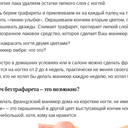
нятия лака удаляем остатки липкого слоя с ногтей.
ь берем трафареты и приклеиваем их на каждый палец на та
ить «линию улыбки». Окрашиваем кончики вторым цветом, 
ашивать дважды. Снимает трафарет, протирает липкий слой
розрачное лаковое средство, которое сделает Ваш маникюр
 накрасить ногти двумя цветами?
икюр омбре: что это?
ыстро в домашних условиях или в салоне можно сделать фр
тся на ногтях от 2 до 4 недель, практически не меняя свое
, кто не хотел бы делать маникюр каждую неделю, но хотел
ч без трафарета – это возможно?
делать французский маникюр дома на короткие ногти, не им
и» – это окрашенный в другой цвет выступающий кончик ног
 небольшой, хотя, кому как нравится.