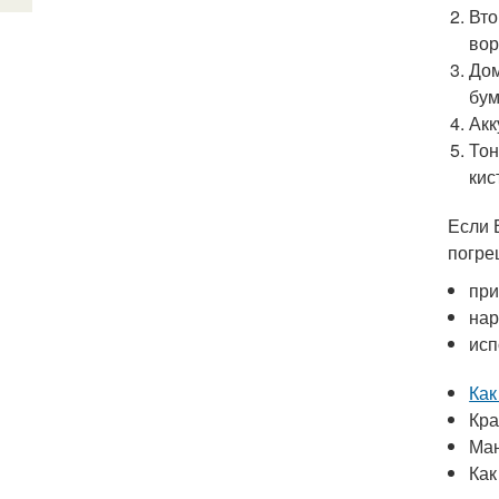
Вто
вор
Дом
бум
Акк
Тон
кис
Если 
погре
при
нар
исп
Как
Кра
Ман
Как