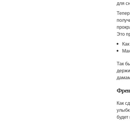
для с
Тепер
получ
прокр
Это п
Как
Ман
Так б
держи
дамам
Френ
Как с
улыбк
будет