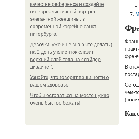
качестве референса и создайте
гиперреалистичный портрет
М
элегантной женщины, в
Фра
современной кофейне санкт
питербурга.
Франц
Девочки, уже и не знаю что делать (
практ
на 2 день у клиенток слазит
френч
верхний слой топа на слайдер
В отс
дизайне (.
поста
Узнайте, что говорят ваши ногти о
Сегод
вашем здоровье
чем-то
Чтобы оставаться на месте нужно
(поли
очень быстро бежать!
Как 