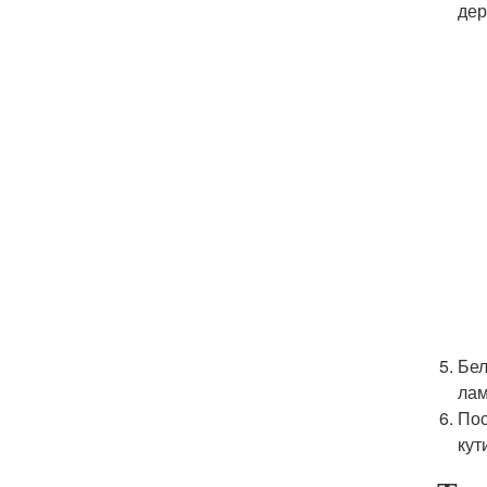
дер
Бел
лам
Пос
кут