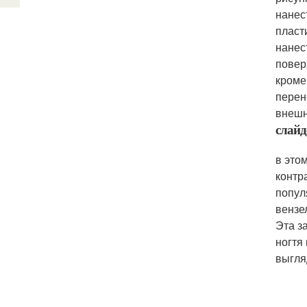
нанес
пласт
нанес
повер
кроме
перен
внешн
слайд
в это
контр
попул
вензе
Эта з
ногтя
выгля