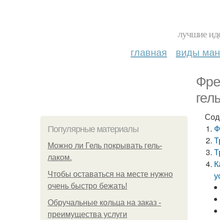
лучшие иде
главная
виды ма
Фре
гел
Сод
Ф
Популярные материалы
Т
Можно ли Гель покрывать гель-
Т
лаком.
К
Чтобы оставаться на месте нужно
у
очень быстро бежать!
Обручальные кольца на заказ -
преимущества услуги