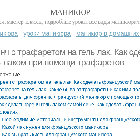
МАНИКЮР
и, мастер-классы, подробные уроки. все виды маникюра т
никюра
уроки маникюра
маникюр в домашних
нч с трафаретом на гель лак. Как с
ь-лаком при помощи трафаретов
ержание
ренч с трафаретом на гель лак. Как сделать французский 
рафарет на гель лак. Какие бывают трафареты и как ими по
рафареты для френча. Французский маникюр с помощью т
ак сделать френч гель-лаком самой себе. Как сделать фран
словиях
Необходимые материалы и инструменты для французског
Какой лак нужен для французского маникюра
Как выбрать кисть для французского маникюра