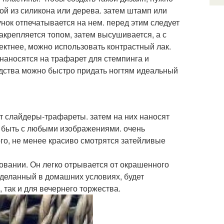
ой из силикона или дерева. затем штамп или
нок отпечатывается на нем. перед этим следует
акрепляется топом, затем высушивается, а с
ектнее, можно использовать контрастный лак.
 наносятся на трафарет для стемпинга и
едства можно быстро придать ногтям идеальный
ют слайдеры-трафареты. затем на них наносят
т быть с любыми изображениями. очень
ого, не менее красиво смотрятся затейливые
зовании. Он легко отрывается от окрашенного
сделанный в домашних условиях, будет
 так и для вечернего торжества.