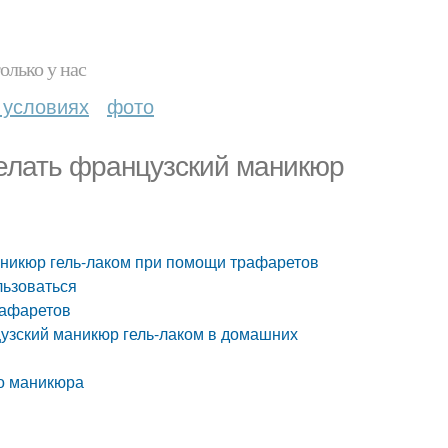
олько у нас
 условиях
фото
делать французский маникюр
маникюр гель-лаком при помощи трафаретов
льзоваться
рафаретов
цузский маникюр гель-лаком в домашних
о маникюра