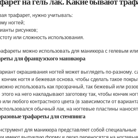
фарет на гель лак. Какие бывают траф
ая трафарет, нужно учитывать:
му ногтей;
ианты рисунков;
стоту или сложность использования.
рафареты можно использовать для маникюра с гелевым или
ареты для французского маникюра
вариант окрашивания ногтей может выглядеть по-разному. 
 кончик ногтя и бежевая основа. чтобы сделать такое покры
 можно использовать как прозрачный, так бежевый или розо
 этого на него накладывают заготовку так, чтобы кончик но
о или любого контрастного цвета (в зависимости от вариант
использовался обычный лак, на ногтевые пластины наносят
разовые трафареты для стемпинга
инструмент для маникюра представляет собой специальные 
ки имеют выпуклую форму и легко переносятся на ногтевые 