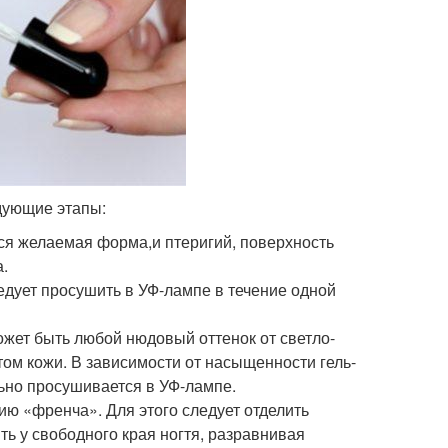
дующие этапы:
ся желаемая форма,и птеригий, поверхность
.
едует просушить в УФ-лампе в течение одной
жет быть любой нюдовый оттенок от светло-
том кожи. В зависимости от насыщенности гель-
льно просушивается в УФ-лампе.
ю «френча». Для этого следует отделить
ь у свободного края ногтя, разравнивая