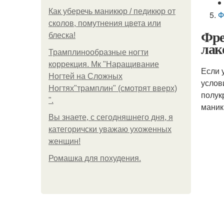
Как уберечь маникюр / педикюр от
Ф
сколов, помутнения цвета или
Фре
блеска!
лак
Трамплинообразные ногти
коррекция. Мк "Наращивание
Если 
Ногтей на Сложных
услов
Ногтях"трамплин" (смотрят вверх)
полук
".
маник
Вы знаете, с сегодняшнего дня, я
категоричски уважаю ухоженных
женщин!
Ромашка для похудения.