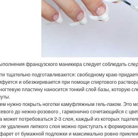
ыполнения французского маникюра следует соблюдать сле
ти тщательно подготавливаются: свободному краю придает
фуется и обезжиривается при помощи спиртового раствора
ногтевую пластину наносится тонкий слой базы, которую сл
уты.
ем нужно покрыть ноготки камуфляжным гель-лаком. Это мо
евого до нежно-розового , гармонично сочетающийся с цве
а может потребоваться 2-3 слоя, каждый из которых тщате
ле удаления липкого слоя можно приступать к формировани
фарет от бумажной подложки и максимально ровно приклеит