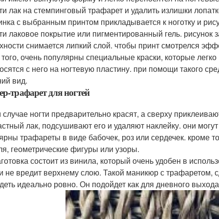
ти лак на стемпинговый трафарет и удалить излишки лопатк
инка с выбранным принтом прикладывается к ноготку и рису
ти лаковое покрытие или пигментированный гель. рисунок з
хности снимается липкий слой. чтобы принт смотрелся эфф
 того, очень популярны специальные краски, которые легко
осятся с него на ногтевую пластину. при помощи такого ср
ий вид.
ер-трафарет для ногтей
м случае ногти предварительно красят, а сверху приклеива
астный лак, подсушивают его и удаляют наклейку. они могу
ярны трафареты в виде бабочек, роз или сердечек. кроме т
ля, геометрические фигуры или узоры.
аготовка состоит из винила, который очень удобен в исполь
 и не вредит верхнему слою. Такой маникюр с трафаретом, 
деть идеально ровно. Он подойдет как для дневного выхода,