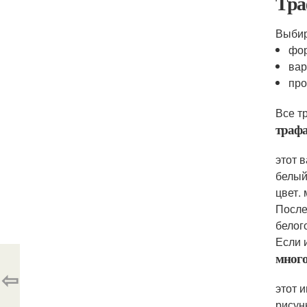
Тра
Выбир
фор
вар
про
Все т
траф
этот 
белый
цвет.
После
белог
Если 
много
⇦
этот 
рисун