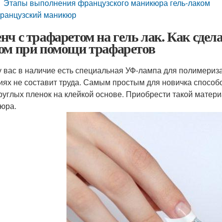
Этапы выполнения французского маникюра гель-лаком
ранцузский маникюр
нч с трафаретом на гель лак. Как сде
ом при помощи трафаретов
у вас в наличие есть специальная УФ-лампа для полимериза
иях не составит труда. Самым простым для новичка способ
руглых пленок на клейкой основе. Приобрести такой матер
юра.