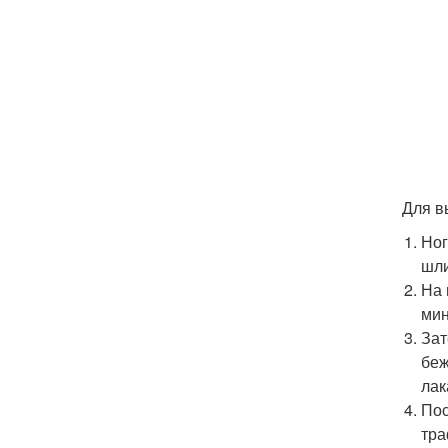
Для в
Ног
шли
На 
мин
Зат
беж
лак
Пос
тра