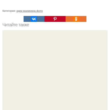
Категории:
идеи маникюра фото
Читайте также
На ногтях ямочки. Почему появляются ямки и дырочки
на ногтях, о чем они говорят