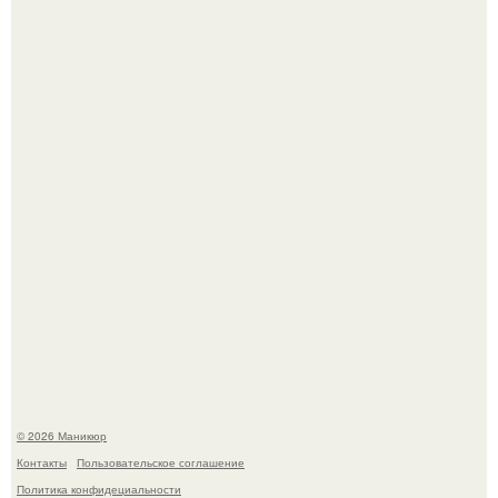
Чем дольше вас радует "Красивая, Удобная Обувь".
Скандинавский боб стал одной из тех летних стрижек,
которые выглядят очень просто.
© 2026 Маникюр
Контакты
Пользовательское соглашение
Политика конфидециальности