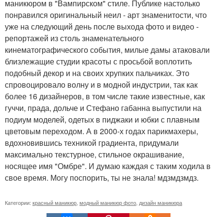
маникюром в "Вампирском" стиле. Публике настолько
понравился оригинальный неил - арт знаменитости, что
уже на следующий день после выхода фото и видео -
репортажей из столь знаменательного
кинематографического события, милые дамы атаковали
близлежащие студии красоты с просьбой воплотить
подобный декор и на своих хрупких пальчиках. Это
спровоцировало волну и в модной индустрии, так как
более 16 дизайнеров, в том числе такие известные, как
гуччи, прада, дольче и Стефано габанна выпустили на
подиум моделей, одетых в пиджаки и юбки с плавным
цветовым переходом. А в 2000-х годах парикмахеры,
вдохновившись техникой градиента, придумали
максимально текстурное, стильное окрашивание,
носящее имя "Омбре". И думаю каждая с таким ходила в
свое время. Могу поспорить, ты не знала! мдзмдзмдз.
Категории:
красный маникюр
,
модный маникюр фото
,
дизайн маникюра