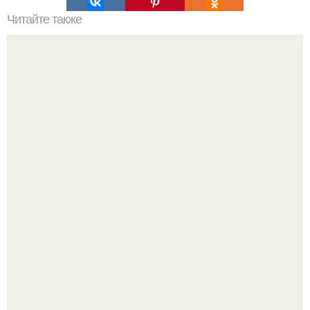
Читайте также
Реклама для мастера маникюра текст. Как привлечь
больше клиентов на маникюр
Стильный образ для девочек.