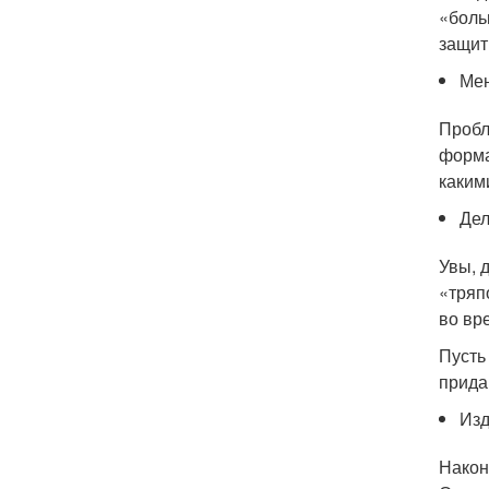
«боль
защит
Ме
Пробл
форма
каким
Дел
Увы, 
«тряп
во вр
Пусть
прида
Изд
Након