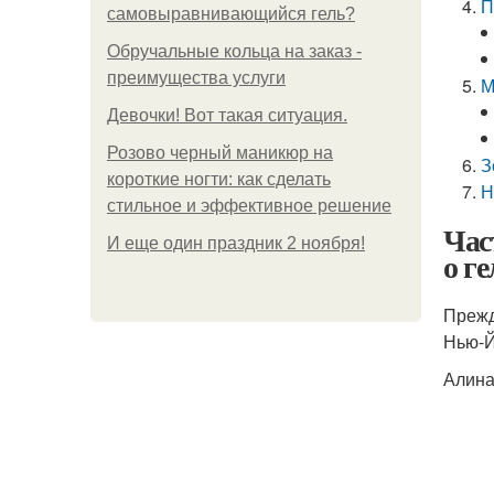
П
самовыравнивающийся гель?
Обручальные кольца на заказ -
преимущества услуги
М
Девочки! Вот такая ситуация.
Розово черный маникюр на
З
короткие ногти: как сделать
Н
стильное и эффективное решение
Час
И еще один праздник 2 ноября!
о г
Прежд
Нью-
Алина