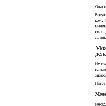
Опасн
Вреде
кожу.
миним
солнц
лампы
Мож
дел
Не ка
назыв
здоро
Погов
Можн
Иногд