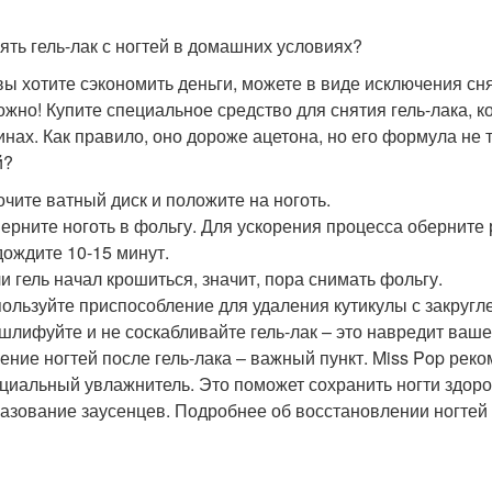
нять гель-лак с ногтей в домашних условиях?
вы хотите сэкономить деньги, можете в виде исключения сня
ожно! Купите специальное средство для снятия гель-лака, 
инах. Как правило, оно дороже ацетона, но его формула не та
й?
чите ватный диск и положите на ноготь.
ерните ноготь в фольгу. Для ускорения процесса оберните 
ождите 10-15 минут.
и гель начал крошиться, значит, пора снимать фольгу.
ользуйте приспособление для удаления кутикулы с закругл
шлифуйте и не соскабливайте гель-лак – это навредит ваше
ение ногтей после гель-лака – важный пункт. Miss Pop рек
циальный увлажнитель. Это поможет сохранить ногти здоро
азование заусенцев. Подробнее об восстановлении ногтей 