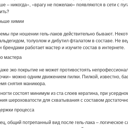
ше – никогда», «врагу не пожелаю» появляются в сети с пуг
ить?
ньше химии
емы при ношении гель-лаков действительно бывают. Некот
льдегидом, толуолом и дибутил фталатом в составе. Не вед
и брендами работает мастер и изучите состав в интернете.
о мастера
даже эко покрытие не может противостоять непрофессионал
очки» можно одним движением пилки. Пилкой, известно, ба
емя снятия маникюра.
 ногти состоят минимум из ста слоев кератина, при усердно
ния шероховатости для схватывания с составом достаточн
ержки процесса
ец, общий потрепанный вид после гель-лака – логическое с