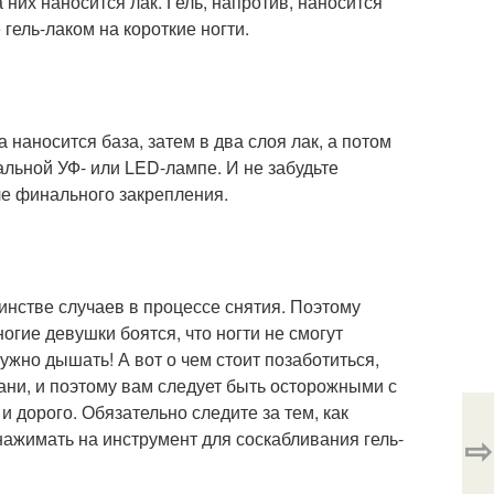
 них наносится лак. Гель, напротив, наносится
 гель-лаком на короткие ногти.
 наносится база, затем в два слоя лак, а потом
альной УФ- или LED-лампе. И не забудьте
ле финального закрепления.
шинстве случаев в процессе снятия. Поэтому
ногие девушки боятся, что ногти не смогут
нужно дышать! А вот о чем стоит позаботиться,
ткани, и поэтому вам следует быть осторожными с
и дорого. Обязательно следите за тем, как
нажимать на инструмент для соскабливания гель-
⇨