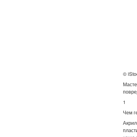
© iSto
Масте
повре
1
Чем г
Акрил
пласт