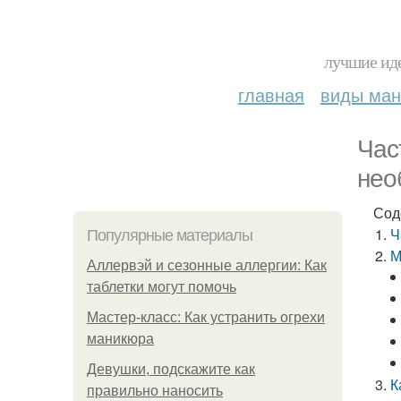
лучшие иде
главная
виды ма
Час
нео
Сод
Ч
Популярные материалы
М
Аллервэй и сезонные аллергии: Как
таблетки могут помочь
Мастер-класс: Как устранить огрехи
маникюра
Девушки, подскажите как
К
правильно наносить