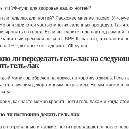
ы ли УФ-лучи для здоровья ваших ногтей?
н ли гель лак для ногтей? Расхожее мнение таково: УФ-лучей
 Но они являются частью многих салонных процедур. Так что,
изировать его вред. Если вы сушите гель-лак под лампой, п
езащитный крем или лосьон с SPF. К счастью, технологии не
 на LED, которые не содержат УФ-лучей.
но ли переделать гель-лак на следующ
ать гель-лак
ждый маникюр обречен на яркую, но короткую жизнь. Гель-л
аются лучшим декоративным покрытием. Но мы живем в эпоху
вьем.
орим, как часто можно красить ногти гель-лаком и когда сто
о ли постоянно делать гель-лак
а в потрепанные и жалкие, ногти превращаются после перв