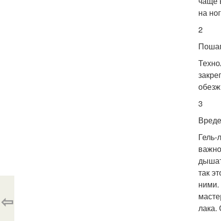
чаще 
на ног
2
Пошаг
Техно
закре
обезж
3
Вреде
Гель-
важно 
дышат
так э
ними.
⇦
масте
лака.