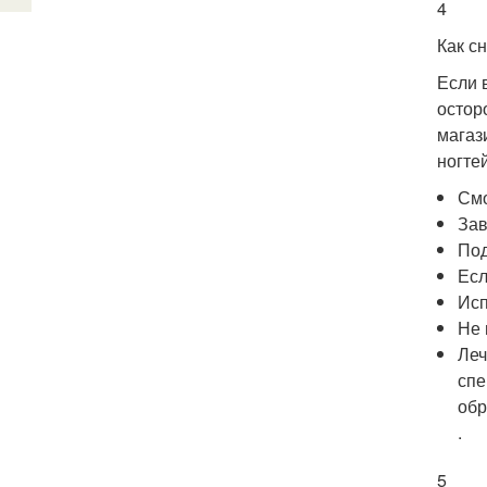
4
Как с
Если 
остор
магаз
ногте
Смо
Зав
Под
Есл
Исп
Не 
Леч
спе
обр
.
5