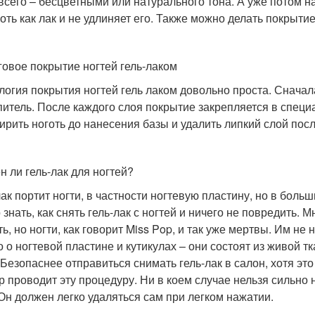
всего – бесцветными или натурального тона. А уже потом на
оть как лак и не удлиняет его. Также можно делать покрытие
овое покрытие ногтей гель-лаком
логия покрытия ногтей гель лаком довольно проста. Сначала
питель. После каждого слоя покрытие закрепляется в специ
ирить ноготь до нанесения базы и удалить липкий слой пос
н ли гель-лак для ногтей?
лак портит ногти, в частности ногтевую пластину, но в боль
знать, как снять гель-лак с ногтей и ничего не повредить. М
ь, но ногти, как говорит Miss Pop, и так уже мертвы. Им не 
то о ногтевой пластине и кутикулах – они состоят из живой 
 Безопаснее отправиться снимать гель-лак в салон, хотя это 
р проводит эту процедуру. Ни в коем случае нельзя сильно 
 Он должен легко удаляться сам при легком нажатии.