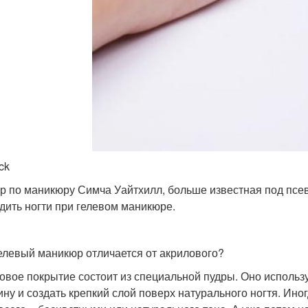
ck
р по маникюру Симча Уайтхилл, больше известная под псевд
дить ногти при гелевом маникюре.
елевый маникюр отличается от акрилового?
овое покрытие состоит из специальной пудры. Оно использу
ину и создать крепкий слой поверх натурального ногтя. Ин