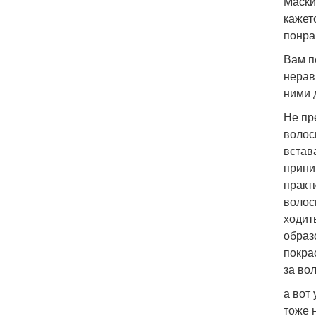
Маски
кажет
понра
Вам п
нерав
ними 
Не пр
волос
встав
прини
практ
волос
ходит
образ
покра
за во
а вот 
тоже 