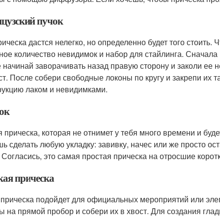
цузский пучок
рическа дастся нелегко, но определенно будет того стоить. 
ное количество невидимок и набор для стайлинга. Сначала 
 начинай заворачивать назад правую сторону и заколи ее н
ст. После собери свободные локоны по кругу и закрепи их т
рукцию лаком и невидимками.
ок
я прическа, которая не отнимет у тебя много времени и буд
ь сделать любую укладку: завивку, начес или же просто ос
. Согласись, это самая простая прическа на отросшие корот
кая прическа
 прическа подойдет для официальных мероприятий или элег
ы на прямой пробор и собери их в хвост. Для создания гла