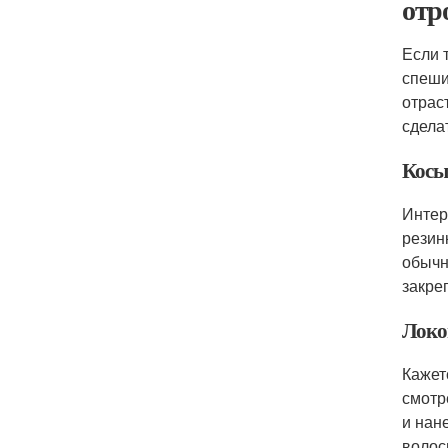
отр
Если 
спеши
отрас
сдела
Косы
Интер
резин
обычн
закре
Лок
Кажет
смотр
и нан
волос