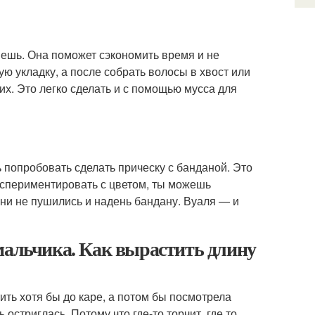
вешь. Она поможет сэкономить время и не
ю укладку, а после собрать волосы в хвост или
их. Это легко сделать и с помощью мусса для
попробовать сделать прическу с банданой. Это
экспериментировать с цветом, ты можешь
они не пушились и надень бандану. Вуаля — и
мальчика. Как вырастить длину
ить хотя бы до каре, а потом бы посмотрела
 остриглась. Потому что где-то торчит, где то