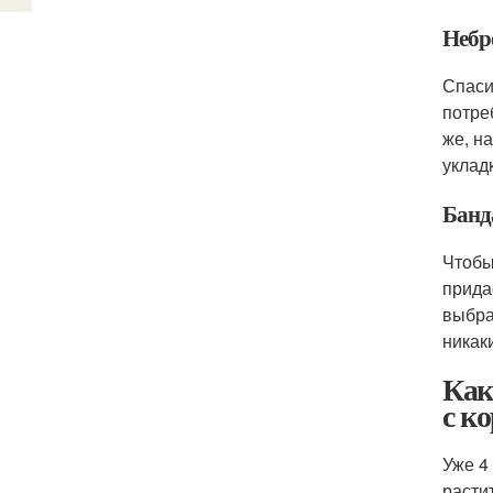
Небр
Спаси
потре
же, н
уклад
Банд
Чтобы
прида
выбра
никак
Как
с к
Уже 4
растит