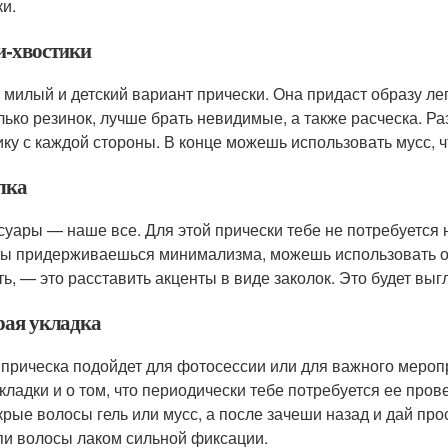
ки.
-хвостики
 милый и детский вариант прически. Она придаст образу ле
лько резинок, лучше брать невидимые, а также расческа. Р
ику с каждой стороны. В конце можешь использовать мусс, ч
лка
суары — наше все. Для этой прически тебе не потребуется н
ты придерживаешься минимализма, можешь использовать об
ть, — это расставить акценты в виде заколок. Это будет выг
ая укладка
 прическа подойдет для фотосессии или для важного мероп
укладки и о том, что периодически тебе потребуется ее пров
крые волосы гель или мусс, а после зачеши назад и дай про
пи волосы лаком сильной фиксации.