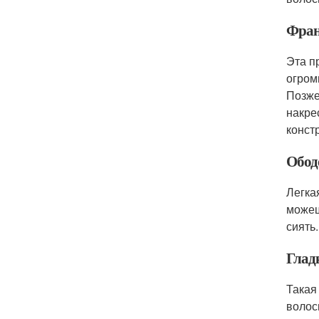
Фран
Эта п
огром
Позже
накре
конст
Обод
Легка
можеш
сиять
Глад
Такая
волос