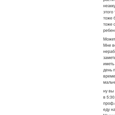
неакк
этого
тоже 
тоже 
ребен
Может
Мне в
нераб
замет
иметь
день 
време
мальч
ну вы
в 5:3
проф.
еду н