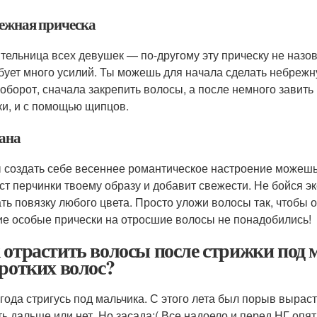
ежная прическа
тельница всех девушек — по-другому эту прическу не назо
бует много усилий. Ты можешь для начала сделать небрежну
аоборот, сначала закрепить волосы, а после немного завить 
ки, и с помощью щипцов.
ана
 создать себе весеннее романтическое настроение можешь 
ст перчинки твоему образу и добавит свежести. Не бойся 
ть повязку любого цвета. Просто уложи волосы так, чтобы 
ие особые прически на отросшие волосы не понадобились!
 отрастить волосы после стрижки под 
оротких волос?
 года стригусь под мальчика. С этого лета был порыв выраст
ь дальше или нет. Но засада:( Все надоело и перед НГ опять