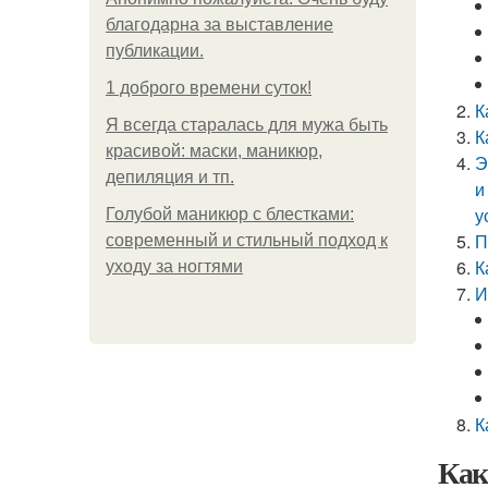
благодарна за выставление
публикации.
1 доброго времени суток!
К
Я всегда старалась для мужа быть
К
красивой: маски, маникюр,
Э
депиляция и тп.
и
у
Голубой маникюр с блестками:
П
современный и стильный подход к
К
уходу за ногтями
И
К
Как