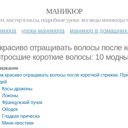
МАНИКЮР
и, мастер-классы, подробные уроки. все виды маникюра т
никюра
уроки маникюра
маникюр в домашних
 красиво отращивать волосы после к
отросшие короткие волосы: 10 модн
ержание
ак красиво отращивать волосы после короткой стрижки. Пр
дей
Косы-драконы
Локоны
Французский пучок
Ободок
Гладкая прическа
Мини-хвостики