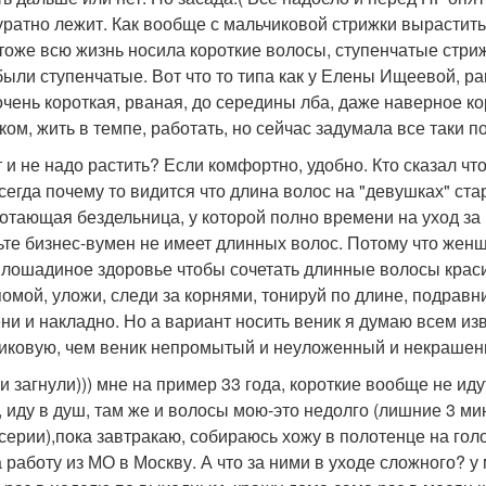
уратно лежит. Как вообще с мальчиковой стрижки вырастить
 тоже всю жизнь носила короткие волосы, ступенчатые стри
были ступенчатые. Вот что то типа как у Елены Ищеевой, ра
очень короткая, рваная, до середины лба, даже наверное ко
ком, жить в темпе, работать, но сейчас задумала все таки п
 и не надо растить? Если комфортно, удобно. Кто сказал чт
сегда почему то видится что длина волос на "девушках" ста
отающая бездельница, у которой полно времени на уход за
ьте бизнес-вумен не имеет длинных волос. Потому что женщ
 лошадиное здоровье чтобы сочетать длинные волосы красив
помой, уложи, следи за корнями, тонируй по длине, подравн
ни и накладно. Но а вариант носить веник я думаю всем из
иковую, чем веник непромытый и неуложенный и некрашен
 и загнули))) мне на пример 33 года, короткие вообще не ид
0, иду в душ, там же и волосы мою-это недолго (лишние 3
серии),пока завтракаю, собираюсь хожу в полотенце на голо
а работу из МО в Москву. А что за ними в уходе сложного? у