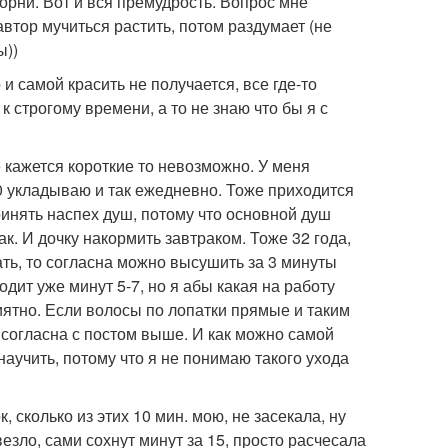
орни. Вот и вся премудрость. Вопрос мне
 автор мучиться растить, потом раздумает (не
ы))
 самой красить не получается, все где-то
к строгому времени, а то не знаю что бы я с
кажется короткие то невозможно. У меня
0 укладываю и так ежедневно. Тоже приходится
ринять наспех душ, потому что основной душ
к. И дочку накормить завтраком. Тоже 32 года,
ать, то согласна можно высушить за 3 минуты
одит уже минут 5-7, но я абы какая на работу
риятно. Если волосы по лопатки прямые и таким
 согласна с постом выше. И как можно самой
научить, потому что я не понимаю такого ухода
, сколько из этих 10 мин. мою, не засекала, ну
везло, сами сохнут минут за 15, просто расчесала