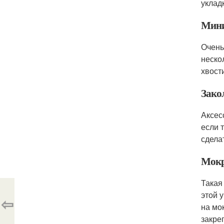
уклад
Мини
Очень
неско
хвост
Зако
Аксес
если 
сдела
Мокр
Такая
этой 
⇦
на мо
закре