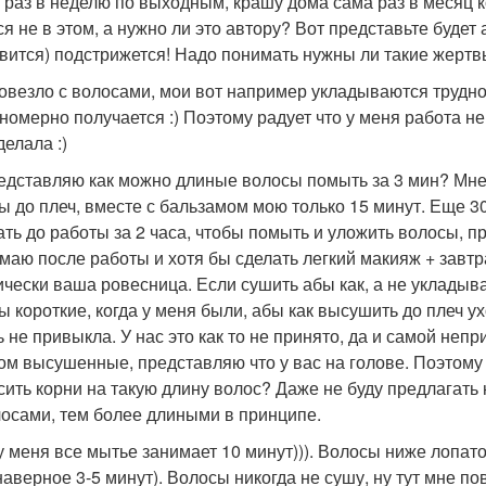
 раз в неделю по выходным, крашу дома сама раз в месяц к
ся не в этом, а нужно ли это автору? Вот представьте будет
вится) подстрижется! Надо понимать нужны ли такие жертв
овезло с волосами, мои вот например укладываются трудно и
номерно получается :) Поэтому радует что у меня работа не 
делала :)
едставляю как можно длиные волосы помыть за 3 мин? Мне 
ы до плеч, вместе с бальзамом мою только 15 минут. Еще 3
ать до работы за 2 часа, чтобы помыть и уложить волосы, п
маю после работы и хотя бы сделать легкий макияж + завтра
ически ваша ровесница. Если сушить абы как, а не укладыв
ы короткие, когда у меня были, абы как высушить до плеч ух
ь не привыкла. У нас это как то не принято, да и самой неп
ом высушенные, представляю что у вас на голове. Поэтому
сить корни на такую длину волос? Даже не буду предлагать 
лосами, тем более длиными в принципе.
у меня все мытье занимает 10 минут))). Волосы ниже лопаток
наверное 3-5 минут). Волосы никогда не сушу, ну тут мне по