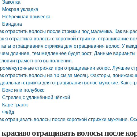
Заколка
Мокрая укладка
Небрежная прическа
Бандана
ак отрастить волосы после стрижки под мальчика. Как вырас
ак я отрастила волосы с короткой стрижки. отращивание во
тапы отращивания стрижка для отращивания волос. У каждо
 чем длиннее, тем медленнее будет рост. Данные варианты 
словии грамотного выполнения.
ромежуточные стрижки при отращивании волос. Лучшие ст
ак отрастить волосы на 10 см за месяц. Факторы, понижающ
деальная стрижка для отращивания волос мужские. Как ст
Бокс или полубокс
Стрелец с удлинённой чёлкой
Каре гранж
Фейд
ак отращивать волосы после короткой стрижки мужчине. О
 красиво отращивать волосы после ко