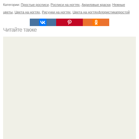
Категории:
Простые росписи
,
Росписи на ногтях
,
Акриловые краски
,
Нежные
цветы
,
Цвета на ногтях
,
Рисунки на ногтях
,
Цвета на ногтяхфлористикапростой
Читайте также
Цитаты про маникюр. 20 золотых цитат Коко шанель: