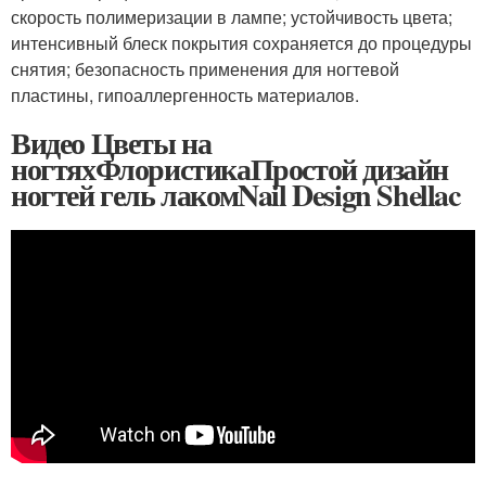
скорость полимеризации в лампе; устойчивость цвета;
интенсивный блеск покрытия сохраняется до процедуры
снятия; безопасность применения для ногтевой
пластины, гипоаллергенность материалов.
Видео Цветы на
ногтяхФлористикаПростой дизайн
ногтей гель лакомNail Design Shellac