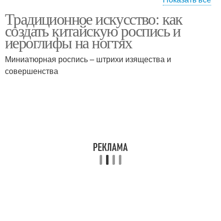
Традиционное искусство: как
Ногти с китайской
Уход за ногтями
создать китайскую роспись и
росписью
иероглифы на ногтях
Миниатюрная роспись – штрихи изящества и
Ногти с китайскими
совершенства
Символы на ногти
иероглифами
Длинные ногти
Роспись на бумаге
Надглазурная роспись
Рисунок на ногтях