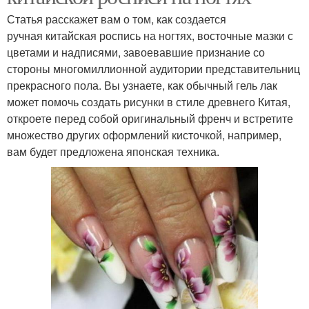
мероприятий
Статья расскажет вам о том, как создается
ручная китайская роспись на ногтях, восточные мазки с
цветами и надписями, завоевавшие признание со
Росписи по мокрому
стороны многомиллионной аудитории представительниц
Праздничные ногти
гель-лаку
прекрасного пола. Вы узнаете, как обычный гель лак
может помочь создать рисунки в стиле древнего Китая,
откроете перед собой оригинальный френч и встретите
множество других оформлений кисточкой, например,
Художественная
вам будет предложена японская техника.
роспись