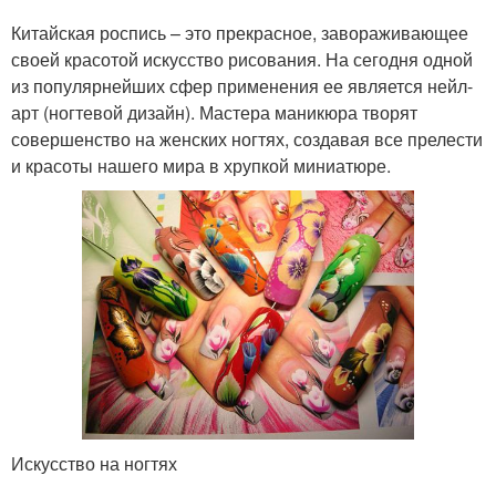
Ногти для новичков
Рисунки на ногтях
Китайская роспись – это прекрасное, завораживающее
своей красотой искусство рисования. На сегодня одной
из популярнейших сфер применения ее является нейл-
арт (ногтевой дизайн). Мастера маникюра творят
Рисунки на коротких
совершенство на женских ногтях, создавая все прелести
Простые росписи
ногтях
и красоты нашего мира в хрупкой миниатюре.
маникюр на короткие
Маникюр для коротких
ногти
ногтей
Иголка на ногтях
Рисования на ногтях
Искусство на ногтях