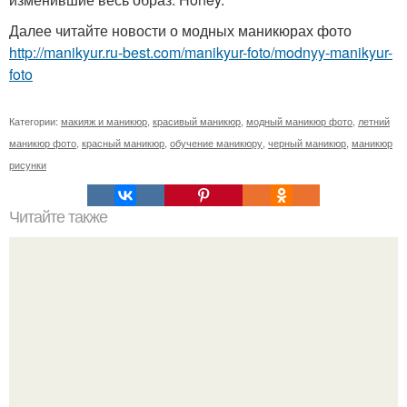
Далее читайте новости о модных маникюрах фото
http://manikyur.ru-best.com/manikyur-foto/modnyy-manikyur-
foto
Категории:
макияж и маникюр
,
красивый маникюр
,
модный маникюр фото
,
летний
маникюр фото
,
красный маникюр
,
обучение маникюру
,
черный маникюр
,
маникюр
рисунки
Читайте также
Как ухаживать за ногтями и как их укрепить.