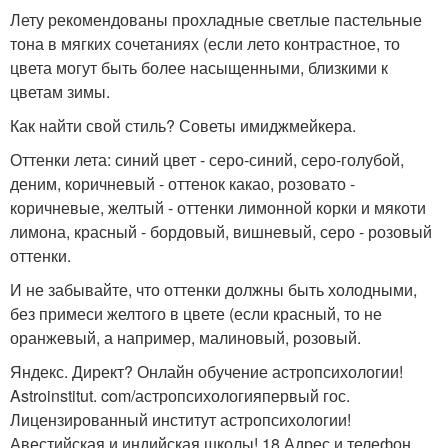
Лету рекомендованы прохладные светлые пастельные
тона в мягких сочетаниях (если лето контрастное, то
цвета могут быть более насыщенными, близкими к
цветам зимы.
Как найти свой стиль? Советы имиджмейкера.
Оттенки лета: синий цвет - серо-синий, серо-голубой,
деним, коричневый - оттенок какао, розовато -
коричневые, желтый - оттенки лимонной корки и мякоти
лимона, красный - бордовый, вишневый, серо - розовый
оттенки.
И не забывайте, что оттенки должны быть холодными,
без примеси желтого в цвете (если красный, то не
оранжевый, а например, малиновый, розовый.
Яндекс. Директ? Онлайн обучение астропсихологии!
Astroinstitut. com/астропсихологияпервый гос.
Лицензированный институт астропсихологии!
Авестийская и индийская школы! 18 Адрес и телефон.