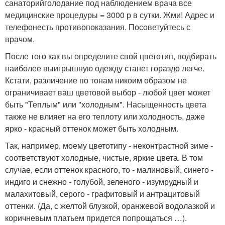
санаторийголодание под наблюдением врача все
медицинские процедуры = 3000 р в сутки. Жми! Адрес и
телефонесть противопоказания. Посоветуйтесь с
врачом.
После того как вы определите свой цветотип, подбирать
наиболее выигрышную одежду станет гораздо легче.
Кстати, различение по тонам никоим образом не
ограничивает ваш цветовой выбор - любой цвет может
быть "Теплым" или "холодным". Насыщенность цвета
также не влияет на его теплоту или холодность, даже
ярко - красный оттенок может быть холодным.
Так, например, моему цветотипу - неконтрастной зиме -
соответствуют холодные, чистые, яркие цвета. В том
случае, если оттенок красного, то - малиновый, синего -
индиго и снежно - голубой, зеленого - изумрудный и
малахитовый, серого - графитовый и антрацитовый
оттенки. (Да, с желтой блузкой, оранжевой водолазкой и
коричневым платьем придется попрощаться …).