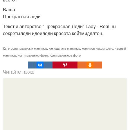
Ваша.
Прекрасная леди.
Текст и авторство "Прекрасная Леди" Lady - Real. ru
секретыледи идеиледи красота кейтмиддлтон.
Категории:
макияж и маникюр
,
как сделать маникюр
,
маникюр лаком фото
,
черный
маникюр
,
ногти маникюр фото
,
идеи маникюра фото
Читайте также
9 правил, чтобы оставаться в гармонии с собой.