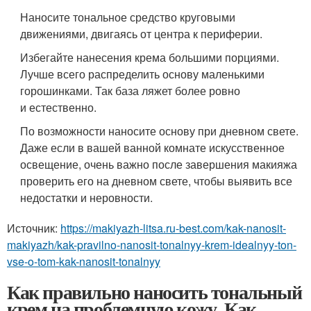
Наносите тональное средство круговыми
движениями, двигаясь от центра к периферии.
Избегайте нанесения крема большими порциями.
Лучше всего распределить основу маленькими
горошинками. Так база ляжет более ровно
и естественно.
По возможности наносите основу при дневном свете.
Даже если в вашей ванной комнате искусственное
освещение, очень важно после завершения макияжа
проверить его на дневном свете, чтобы выявить все
недостатки и неровности.
Источник:
https://makiyazh-litsa.ru-best.com/kak-nanosit-
makiyazh/kak-pravilno-nanosit-tonalnyy-krem-idealnyy-ton-
vse-o-tom-kak-nanosit-tonalnyy
Как правильно наносить тональный
крем на проблемную кожу. Как