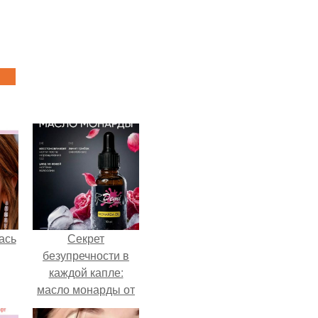
ась
Секрет
безупречности в
каждой капле:
масло монарды от
Demi Sweet.