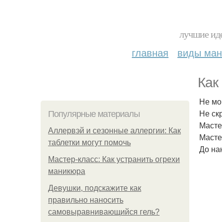
лучшие иде
главная
виды ма
Как
Не мо
Не ск
Популярные материалы
Масте
Аллервэй и сезонные аллергии: Как
Масте
таблетки могут помочь
До на
Мастер-класс: Как устранить огрехи
маникюра
Девушки, подскажите как
правильно наносить
самовыравнивающийся гель?