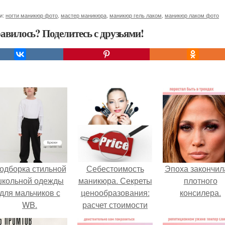
и:
ногти маникюр фото
,
мастер маникюра
,
маникюр гель лаком
,
маникюр лаком фото
авилось? Поделитесь с друзьями!
одборка стильной
Себестоимость
Эпоха закончил
школьной одежды
маникюра. Секреты
плотного
для мальчиков с
ценообразования:
консилера.
WB.
расчет стоимости
услуг (Beautyday.