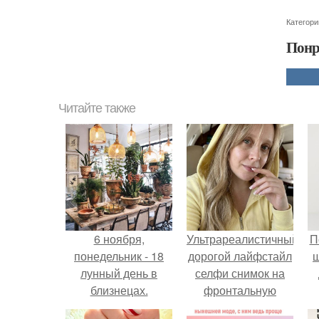
Категори
Понр
Читайте также
6 ноября,
Ультрареалистичный
П
понедельник - 18
дорогой лайфстайл
лунный день в
селфи снимок на
близнецах.
фронтальную
камеру.