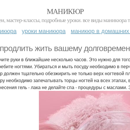
МАНИКЮР
и, мастер-классы, подробные уроки. все виды маникюра т
никюра
уроки маникюра
маникюр в домашних
 продлить жить вашему долговреме
чите руки в ближайшие несколько часов. Это нужно для тог
ребите ногтями. Убираться и мыть посуду необходимо в перч
р должен тщательно обезжирить не только верх ногтевой пл
ру необходимо запечатывать торцы ногтей на всех этапах, в
несения гель - лака не делайте спа - процедуры с маслами. 