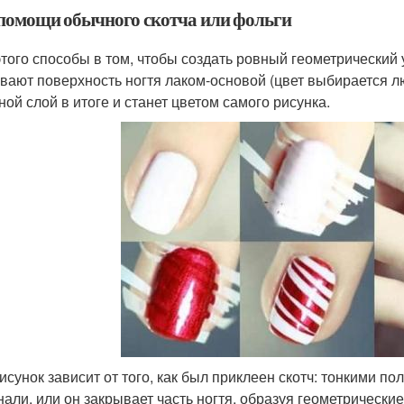
помощи обычного скотча или фольги
этого способы в том, чтобы создать ровный геометрический 
вают поверхность ногтя лаком-основой (цвет выбирается лю
ной слой в итоге и станет цветом самого рисунка.
исунок зависит от того, как был приклеен скотч: тонкими по
нали, или он закрывает часть ногтя, образуя геометрически