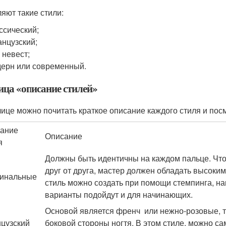
яют такие стили:
ссический;
нцузский;
 невест;
ерн или современный.
ица «описание стилей»
лице можно почитать краткое описание каждого стиля и по
ание
Описание
я
Должны быть идентичны на каждом пальце. Что
друг от друга, мастер должен обладать высок
инальные
стиль можно создать при помощи стемпинга, на
варианты подойдут и для начинающих.
Основой является френч или нежно-розовые, то
цузский
боковой стороны ногтя. В этом стиле, можно са