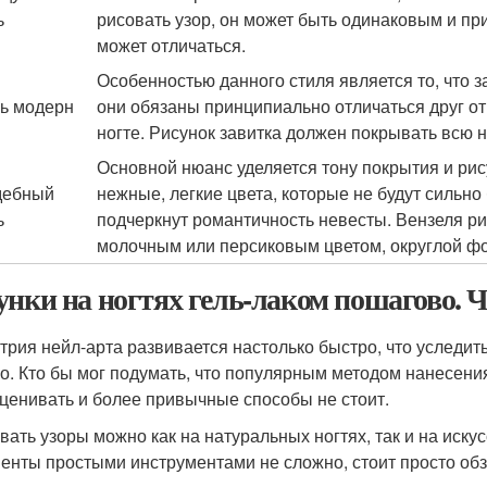
ь
рисовать узор, он может быть одинаковым и пр
может отличаться.
Особенностью данного стиля является то, что 
ь модерн
они обязаны принципиально отличаться друг от 
ногте. Рисунок завитка должен покрывать всю н
Основной нюанс уделяется тону покрытия и ри
дебный
нежные, легкие цвета, которые не будут сильно 
ь
подчеркнут романтичность невесты. Вензеля р
молочным или персиковым цветом, округлой ф
унки на ногтях гель-лаком пошагово. 
трия нейл-арта развивается настолько быстро, что уследить
о. Кто бы мог подумать, что популярным методом нанесения
ценивать и более привычные способы не стоит.
вать узоры можно как на натуральных ногтях, так и на иск
енты простыми инструментами не сложно, стоит просто обз