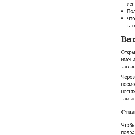
исп
Пол
Что
так
Вен
Откры
имени
загла
Через
посмо
ногтя
замыс
Стил
Чтобы
подра