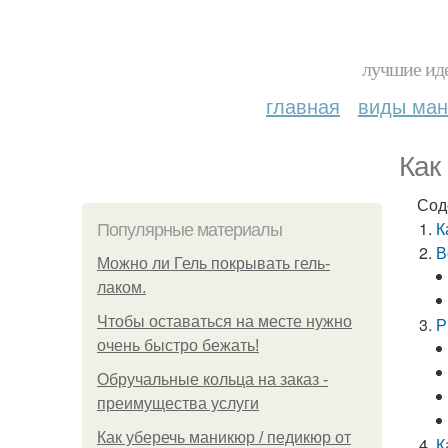
лучшие иде
главная
виды ма
Как
Сод
К
Популярные материалы
В
Можно ли Гель покрывать гель-
лаком.
Чтобы оставаться на месте нужно
Р
очень быстро бежать!
Обручальные кольца на заказ -
преимущества услуги
Как уберечь маникюр / педикюр от
К