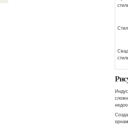
стил
Стил
Сва
стил
Рис
Индус
сложн
недоо
Созда
орнам