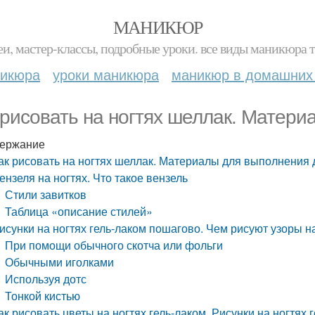
МАНИКЮР
и, мастер-классы, подробные уроки. все виды маникюра т
никюра
уроки маникюра
маникюр в домашних
 рисовать на ногтях шеллак. Матер
ержание
ак рисовать на ногтях шеллак. Материалы для выполнения 
ензеля на ногтях. Что такое вензель
Стили завитков
Таблица «описание стилей»
исунки на ногтях гель-лаком пошагово. Чем рисуют узоры н
При помощи обычного скотча или фольги
Обычными иголками
Используя дотс
Тонкой кистью
ак рисовать цветы на ногтях гель-лаком. Рисунки на ногтях 