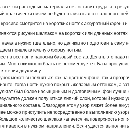
ь все эти расходные материалы не составит труда, а в резу
ый практически ничем не будет отличаться от салонного ней
 красиво смотрится на коротких ногтях аккуратный френч и
няются рисунки шеллаком на коротких или длинных ногтях
 начала нужно тщательно, но деликатно подготовить саму н
даем привлекательную форму ногтям.
ее на все ногти наносим базовый состав. Делать это надо н
ям. Много жидкости брать не рекомендуется. База просуши
тяжении двух минут.
унок может выполняться как на цветном фоне, так и прозр
ианте, тогда ногти нужно покрыть желаемым оттенком, а за
ультат был более насыщенным и долговечным, фон лучше н
езультате должен получиться липкий слой, который нужно у
циального состава. Благодаря этому узор ляжет более акку
ее можно приступить непосредственно к выполнению узора
ольшое количество шеллака капается на поверхность ногтя
тягивается в нужном направлении. Если удастся выполнить 