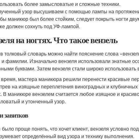
ользовать более замысловатые и сложные техники.
ученный узор высушиваем с помощью лампы на протяжени
бы маникюр был более стойким, следует покрыть ногти дву
же должен сохнуть под УФ-лампой.
зеля на ногтях. Что такое вензель
в толковый словарь можно найти пояснение слова «вензел
 и фамилии. Изначально вензеля использовали знатные осо
вными буквами. Затем вензеля стали широко использовать в
 время, мастера маникюра решили перенести красивые пере
трев на изящные переплетения виноградных и клубничных у
х. В маникюре вензелем считается любое изящное и красив
ловатый и утонченный узор.
и завитков
 было проще понять, что хочет клиент, вензеля условно под
зумевает определённый вид узора и технику выполнения.