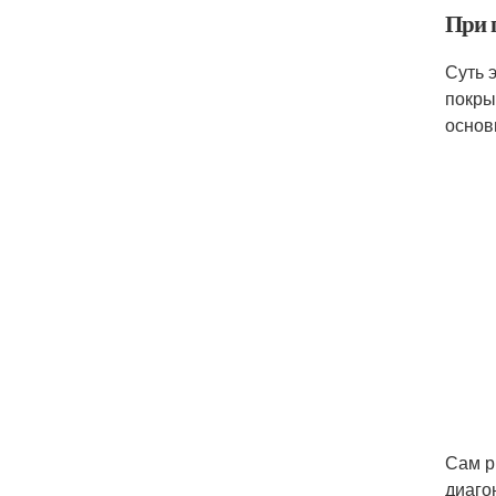
При 
Суть 
покры
основ
Сам р
диаго