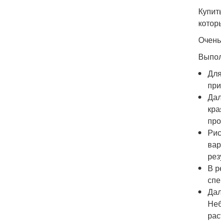
Купит
котор
Очень
Выпол
Для
при
Дал
кра
про
Рис
вар
рез
В р
спе
Дал
Неб
рас