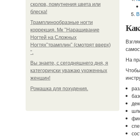
сколов, помутнения цвета или
блеска!
В
Трамплинообразные ногти
Как
коррекция. Мк "Наращивание
Ногтей на Сложных
Взгля
Ногтях"трамплин" (смотрят вверх)
самос
".
На пр
Вы знаете, с сегодняшнего дня, я
Чтобы
категоричски уважаю ухоженных
инстр
женщин!
раз
Ромашка для похудения.
баз
дек
шли
фин
спе
сос