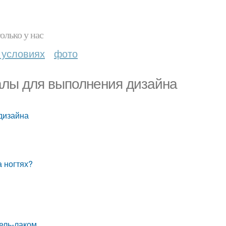
олько у нас
 условиях
фото
иалы для выполнения дизайна
дизайна
а ногтях?
гель-лаком