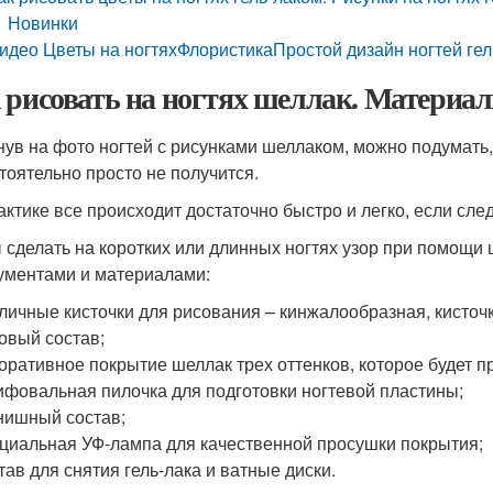
Новинки
идео Цветы на ногтяхФлористикаПростой дизайн ногтей гель
 рисовать на ногтях шеллак. Материа
нув на фото ногтей с рисунками шеллаком, можно подумать,
тоятельно просто не получится.
актике все происходит достаточно быстро и легко, если сл
 сделать на коротких или длинных ногтях узор при помощ
ументами и материалами:
личные кисточки для рисования – кинжалообразная, кисточк
овый состав;
оративное покрытие шеллак трех оттенков, которое будет п
фовальная пилочка для подготовки ногтевой пластины;
ишный состав;
циальная УФ-лампа для качественной просушки покрытия;
тав для снятия гель-лака и ватные диски.