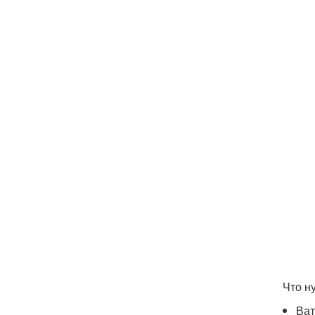
Что н
Ват