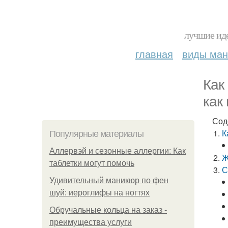
лучшие иде
главная
виды ма
Как
как
Сод
К
Популярные материалы
Аллервэй и сезонные аллергии: Как
Ж
таблетки могут помочь
С
Удивительный маникюр по фен
шуй: иероглифы на ногтях
Обручальные кольца на заказ -
преимущества услуги