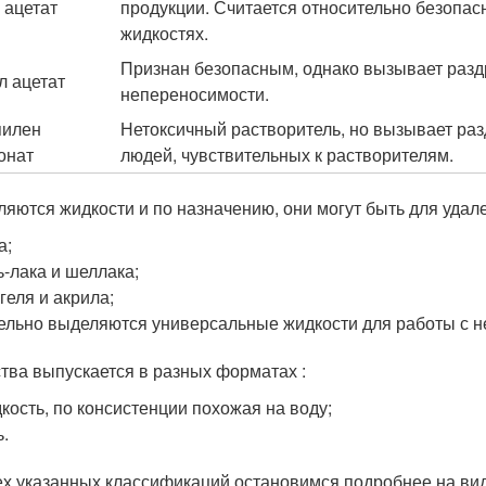
 ацетат
продукции. Считается относительно безопас
жидкостях.
Признан безопасным, однако вызывает раз
л ацетат
непереносимости.
пилен
Нетоксичный растворитель, но вызывает раз
онат
людей, чувствительных к растворителям.
ляются жидкости и по назначению, они могут быть для удал
а;
ь-лака и шеллака;
геля и акрила;
ельно выделяются универсальные жидкости для работы с н
тва выпускается в разных форматах :
кость, по консистенции похожая на воду;
ь.
ех указанных классификаций остановимся подробнее на вид