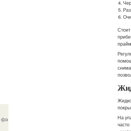
Чер
Раз
Очи
Стоит
прибе
прайм
Регул
помощ
снима
позвол
Жид
Жидко
покры
⇦
На уп
часто