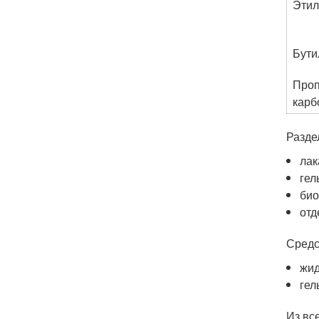
Этил
Бути
Про
карб
Разде
лак
гел
био
отд
Средс
жид
гел
Из вс