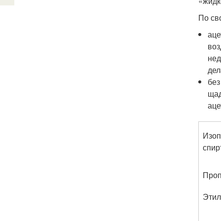
«жидк
По св
аце
воз
нед
дел
без
щад
аце
Изо
спир
Проп
Этил