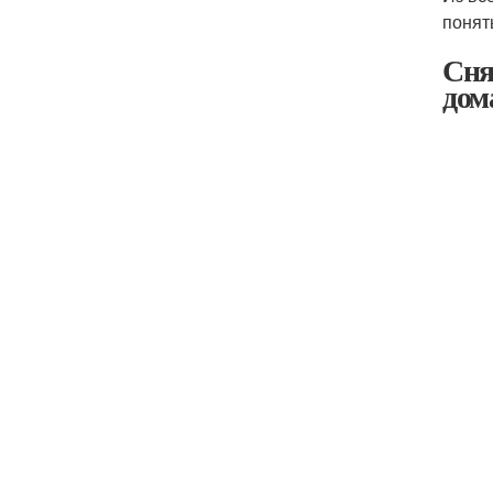
понят
Сня
дом