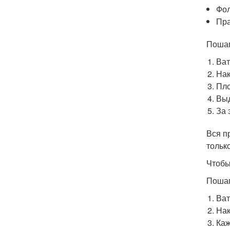
Фол
Пра
Пошаг
Ват
Нак
Пло
Выд
За 
Вся п
тольк
Чтобы
Пошаг
Ват
Нак
Каж