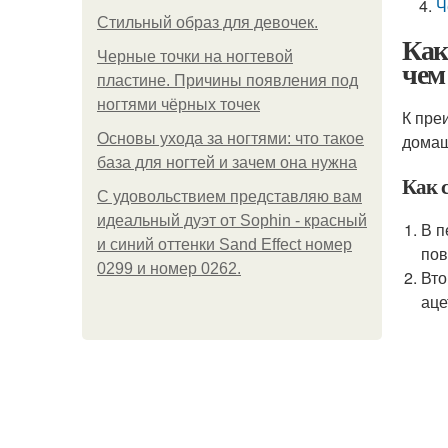
Ч
Стильный образ для девочек.
Как
Черные точки на ногтевой
чем
пластине. Причины появления под
ногтями чёрных точек
К пре
Основы ухода за ногтями: что такое
домаш
база для ногтей и зачем она нужна
Как 
С удовольствием представляю вам
идеальный дуэт от Sophin - красный
В п
и синий оттенки Sand Effect номер
пов
0299 и номер 0262.
Вто
аце