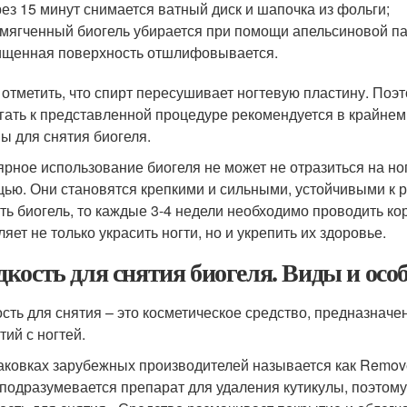
ез 15 минут снимается ватный диск и шапочка из фольги;
мягченный биогель убирается при помощи апельсиновой па
щенная поверхность отшлифовывается.
 отметить, что спирт пересушивает ногтевую пластину. Поэт
гать к представленной процедуре рекомендуется в крайнем
ы для снятия биогеля.
ярное использование биогеля не может не отразиться на но
ью. Они становятся крепкими и сильными, устойчивыми к р
ть биогель, то каждые 3-4 недели необходимо проводить к
яет не только украсить ногти, но и укрепить их здоровье.
кость для снятия биогеля. Виды и осо
сть для снятия – это косметическое средство, предназначен
тий с ногтей.
аковках зарубежных производителей называется как Remove
 подразумевается препарат для удаления кутикулы, поэтом