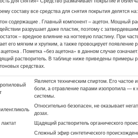
ость для снятия» Средство размачивает покрытие и облегча
оему составу все средства для снятия покрытия делятся на:
тон содержащие . Главный компонент – ацетон. Мощный ра
действии разрушает даже пластик, поэтому с затвердевшим
остаток – вредное влияние на ногтевую пластину. При част
ает его мягким и хрупким, а также провоцирует появление 
 ацетона . Пометка «без ацетона» в данном случае означает
ящий растворитель. В таблице ниже приведены примеры ра
тоновых средствах.
Является техническим спиртом. Его частое 
пропиловый
боли, а отравление парами изопропила — к
т
системы.
Относительно безопасен, не оказывает нега
иленгликоль
дозах.
 лактат
Щадящий растворитель органического проис
Сложный эфир синтетического происхожден