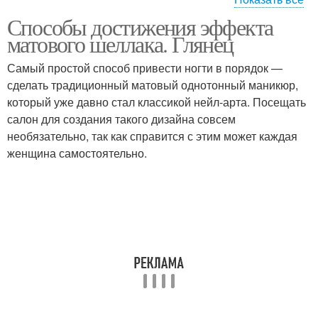
Способы достижения эффекта
Снимать биогель с
Шеллак с ногтей
матового шеллака. Глянец
ногтей
Самый простой способ привести ногти в порядок —
сделать традиционный матовый однотонный маникюр,
который уже давно стал классикой нейл-арта. Посещать
Уход за ногтями
Снятие с ногтей
салон для создания такого дизайна совсем
необязательно, так как справится с этим может каждая
женщина самостоятельно.
Покрытия с ногтей
Биогель для ногтей