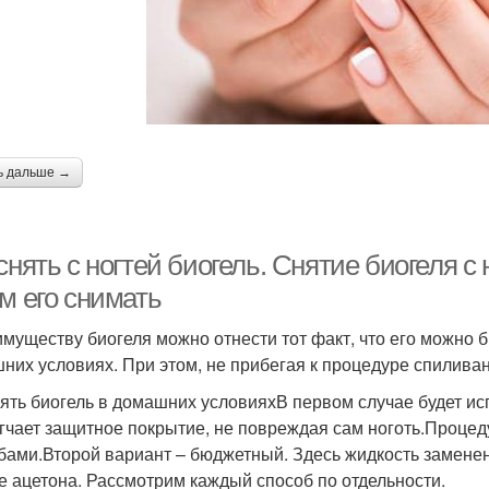
ь дальше →
снять с ногтей биогель. Снятие биогеля с
м его снимать
имуществу биогеля можно отнести тот факт, что его можно б
них условиях. При этом, не прибегая к процедуре спиливан
нять биогель в домашних условияхВ первом случае будет и
гчает защитное покрытие, не повреждая сам ноготь.Процед
бами.Второй вариант – бюджетный. Здесь жидкость заменена
е ацетона. Рассмотрим каждый способ по отдельности.