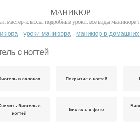
МАНИКЮР
и, мастер-классы, подробные уроки. все виды маникюра т
никюра
уроки маникюра
маникюр в домашних
гель с ногтей
Биогель в салонах
Покрытие с ногтей
Снимать биогель с
Био
Биогель с фото
ногтей
ель-лак для ногтей