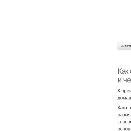
читат
Как 
и че
К пре
домаш
Как с
размя
спосо
основ