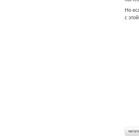
Но ес
с этой
читат