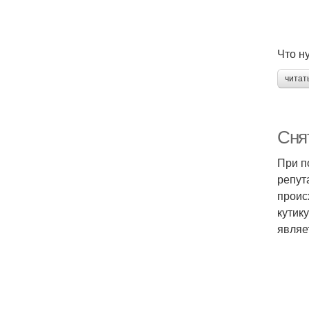
Что н
читат
Сня
При п
репут
проис
кутик
являе