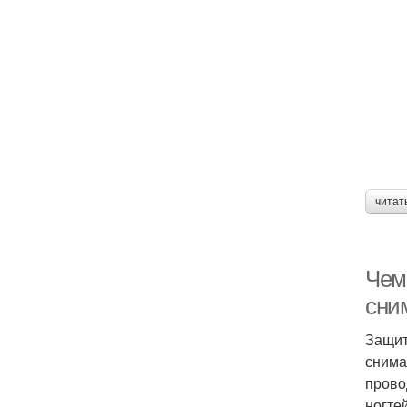
читат
Чем 
сним
Защит
снима
прово
ногтей