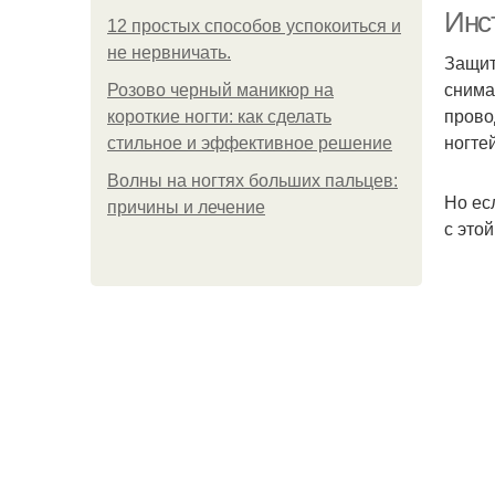
Инс
12 простых способов успокоиться и
не нервничать.
Защит
снима
Розово черный маникюр на
прово
короткие ногти: как сделать
ногтей
стильное и эффективное решение
Волны на ногтях больших пальцев:
Но ес
причины и лечение
с этой