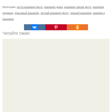
Категории:
ногти маникюр фото
,
маникюр дома
,
маникюр лаком фото
,
маникюр
педикюр
,
красивый маникюр
,
летний маникюр фото
,
черный маникюр
,
макияж и
маникюр
Читайте также
Лучшие средства для укрепления ногтей в домашних
условиях.