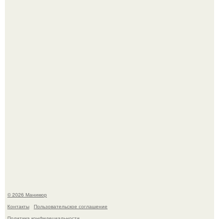
Чем дольше вас радует "Красивая, Удобная Обувь".
Нюдовый педикюр - это "Тихая Роскошь" в уходе.
© 2026 Маникюр
Контакты
Пользовательское соглашение
Политика конфидециальности