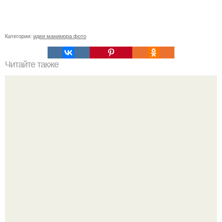
Категории:
идеи маникюра фото
Читайте также
Реклама для мастера маникюра текст. Как привлечь
больше клиентов на маникюр