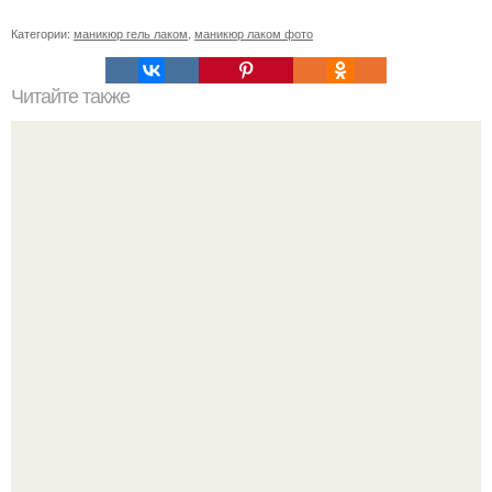
Категории:
маникюр гель лаком
,
маникюр лаком фото
Читайте также
Сколько отрастает ноготь. Как происходит процесс роста
ногтей