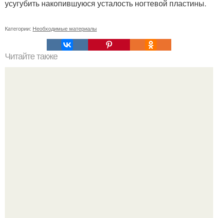
усугубить накопившуюся усталость ногтевой пластины.
Категории:
Необходимые материалы
Читайте также
Реклама для мастера маникюра текст. Как привлечь
больше клиентов на маникюр