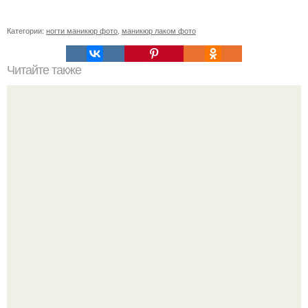
Категории:
ногти маникюр фото
,
маникюр лаком фото
Читайте также
Здравствуйте, у меня случилась не очень приятная
ситуация и хотела бы услышать совет как в следующий
раз поступать.