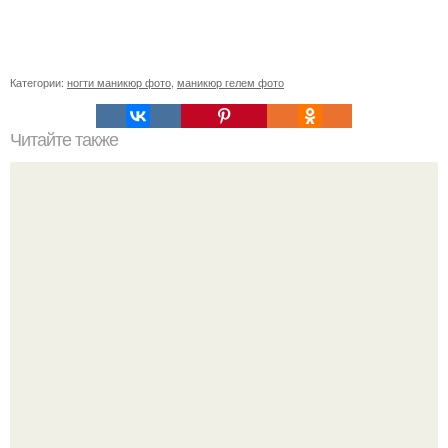
Категории:
ногти маникюр фото
,
маникюр гелем фото
Читайте также
Консумация, как правильно разводить. Секреты
успешной Консумации?