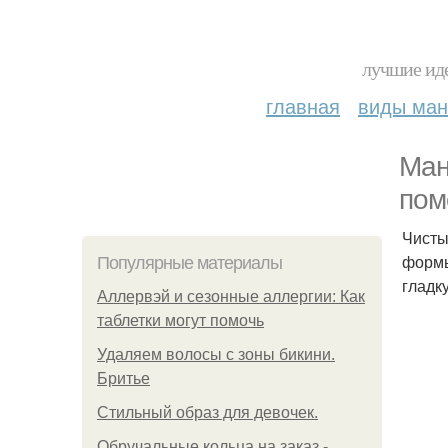
лучшие иде
главная
виды ма
Ман
пом
Чисты
формы
Популярные материалы
гладк
Аллервэй и сезонные аллергии: Как
таблетки могут помочь
Удаляем волосы с зоны бикини.
Бритье
Стильный образ для девочек.
Обручальные кольца на заказ -