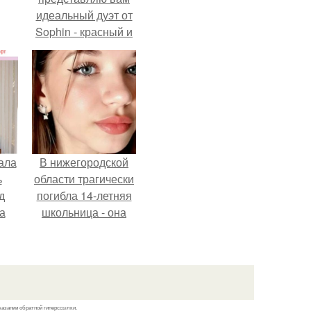
идеальный дуэт от
Sophin - красный и
синий оттенки Sand
Effect номер 0299 и
номер 0262.
ала
В нижегородской
ь
области трагически
д
погибла 14-летняя
а
школьница - она
покончила с собой
на фоне подготовки
ор
к контрольной по
английскому языку.
казании обратной гиперссылки.