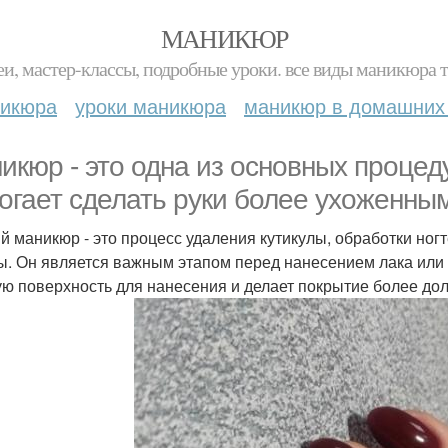
МАНИКЮР
и, мастер-классы, подробные уроки. все виды маникюра т
никюра
уроки маникюра
маникюр в домашних
икюр - это одна из основных процеду
огает сделать руки более ухоженны
й маникюр - это процесс удаления кутикулы, обработки но
. Он является важным этапом перед нанесением лака или г
ую поверхность для нанесения и делает покрытие более до