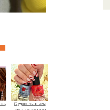
ась
С удовольствием
представляю вам