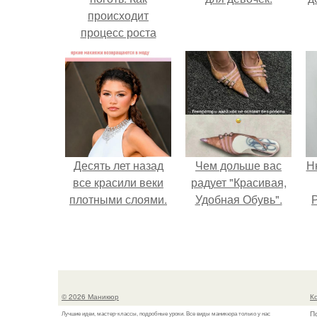
происходит
процесс роста
ногтей
Десять лет назад
Чем дольше вас
Н
все красили веки
радует "Красивая,
плотными слоями.
Удобная Обувь".
Р
© 2026 Маникюр
К
П
Лучшие идеи, мастер-классы, подробные уроки. Все виды маникюра только у нас