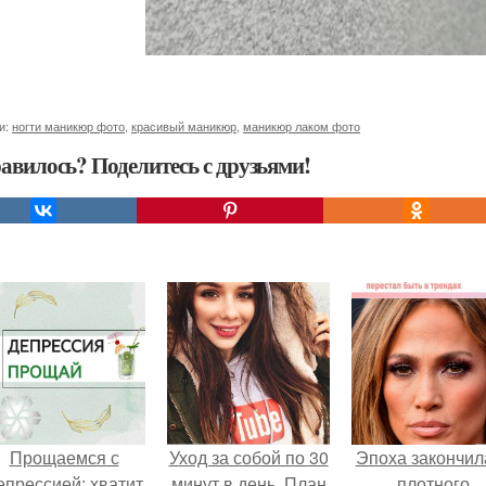
и:
ногти маникюр фото
,
красивый маникюр
,
маникюр лаком фото
авилось? Поделитесь с друзьями!
Прощаемся с
Уход за собой по 30
Эпоха закончил
епрессией: хватит
минут в день. План
плотного