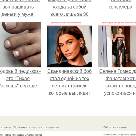
выпрашивать
ухода за собой
консилера.
деньги у мужа!
всего лишь за 30
минут в день.
юдовый педикюр -
Скандинавский боб
Селена Гомес д
это "Тихая
стал одной из тех
фанатам хот
оскошь" в уходе.
летних стрижек,
какой-то пово
которые выглядят
успокоиться н
очень просто.
фоне всех
разговоров о
свадьбе Тейл
свифт.
онтакты
Пользовательское соглашение
Обратная связь
олитика конфидециальности
Копирование разрешено при у