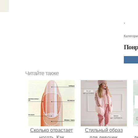
.
Категори
Понр
Читайте также
Сколько отрастает
Стильный образ
ноготь. Как
для девочек.
д