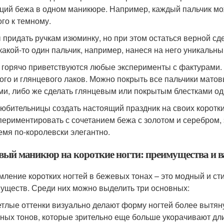
ций бежа в одном маникюре. Например, каждый пальчик мож
ого к темному.
 придать ручкам изюминку, но при этом остаться верной 
какой-то один пальчик, например, нанеся на него уникальны
 горячо приветствуются любые эксперименты с фактурами.
ого и глянцевого лаков. Можно покрыть все пальчики матов
ми, либо же сделать глянцевым или покрытым блестками оди
любительницы создать настоящий праздник на своих коротки
периментировать с сочетанием бежа с золотом и серебром, 
емя по-королевски элегантно.
вый маникюр на короткие ногти: преимущества и 
ление коротких ногтей в бежевых тонах – это модный и ст
уществ. Среди них можно выделить три основных:
тлые оттенки визуально делают форму ногтей более вытянут
ных тонов, которые зрительно еще больше укорачивают дл