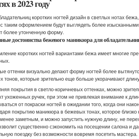
ях в 2023 году
бладательниц коротких ногтей дизайн в светлых нотах бежа,
 с таким оформлением будут выглядеть более изысканными
т более утонченную форму.
ные достоинства бежевого маникюра для обладательни
ление коротких ногтей вариантами бежа имеет многие пре
ных.
ые оттенки визуально делают форму ногтей более вытянутой
х тонов, которые зрительно еще больше укорачивают длину
няя покрытия в светло-коричневых оттенках, можно зритель
т ухоженных ручек, при этом не привлекая внимание к длине
ываться от покраски ногтей в ожидании того, когда они нако
даря покрытию маникюра в бежевых тонах, которое близко к
 менее заметным, и можно запустить нужную длину, не пере
озволит существенно сэкономить на посещении салона и да
льную поездку без возможности вовремя посетить мастера.