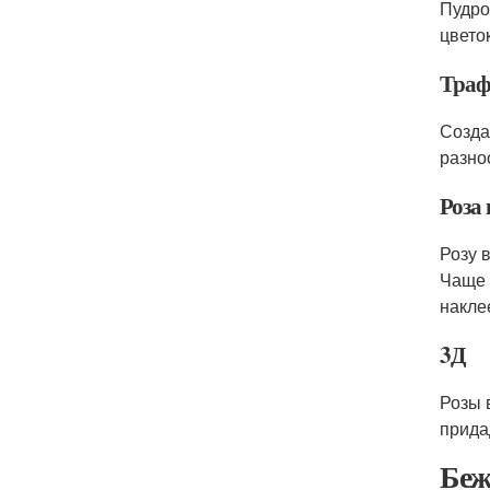
Пудро
цвето
Траф
Созда
разно
Роза 
Розу 
Чаще 
накле
3Д
Розы 
прида
Беж