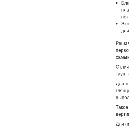
Бла
пла
пок
Это
дли
Решая
перво
самым
Отлич
тауп,
Для т
глянц
выпол
Такое
верти
Для п