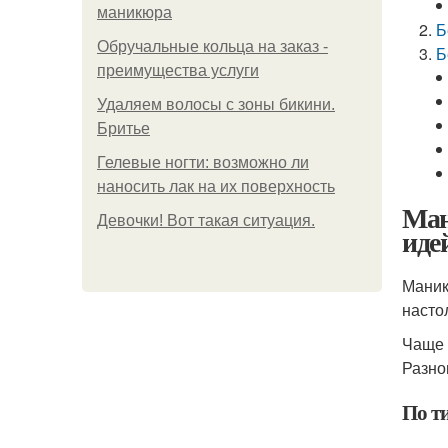
маникюра
Б
Обручальные кольца на заказ -
Б
преимущества услуги
Удаляем волосы с зоны бикини.
Бритье
Гелевые ногти: возможно ли
наносить лак на их поверхность
Ман
Девочки! Вот такая ситуация.
иде
Маник
насто
Чаще 
Разно
По т