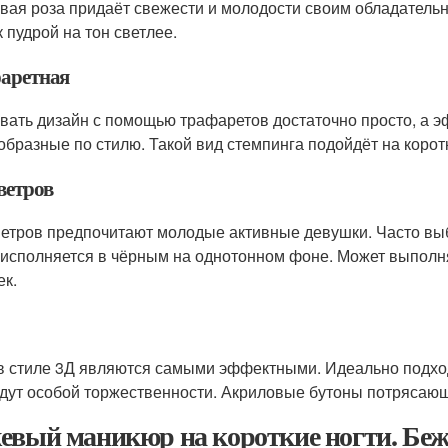
вая роза придаёт свежести и молодости своим обладатель
к пудрой на тон светлее.
аретная
вать дизайн с помощью трафаретов достаточно просто, а
образные по стилю. Такой вид стемпинга подойдёт на коротк
ветров
ветров предпочитают молодые активные девушки. Часто выби
исполняется в чёрным на однотонном фоне. Может выполнят
ек.
в стиле 3Д являются самыми эффектными. Идеально подхо
дут особой торжественности. Акриловые бутоны потрясающ
евый маникюр на короткие ногти. Бе