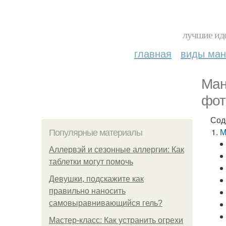
лучшие иде
главная
виды ма
Ман
фот
Сод
М
Популярные материалы
Аллервэй и сезонные аллергии: Как
таблетки могут помочь
Девушки, подскажите как
правильно наносить
самовыравнивающийся гель?
Мастер-класс: Как устранить огрехи