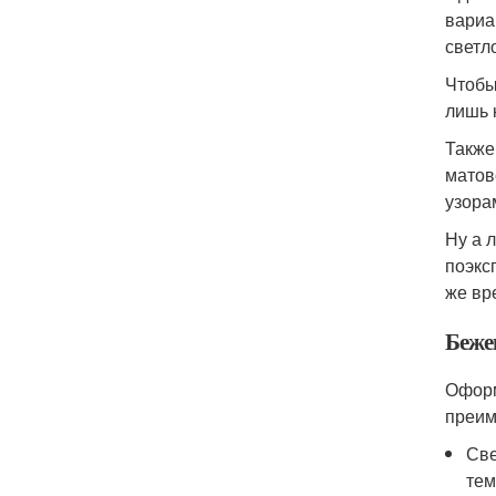
вариа
светл
Чтобы
лишь 
Также
матов
узора
Ну а 
поэкс
же вр
Беже
Оформ
преим
Све
тем