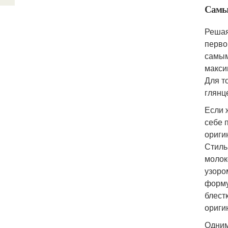
Самые
Решая
перво
самым
макси
Для т
глянц
Если 
себе 
ориги
Стиль
молок
узоро
форму
блест
ориги
Одним