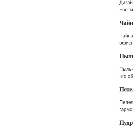
Дизай
Рассм
Чайн
Чайна
офисн
Пыль
Пыльн
что о
Пепе
Пепел
гармо
Пудр