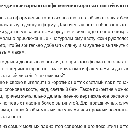
 удачные варианты оформления коротких ногтей в отт
сь на оформление коротких ноготков в любых оттенках бежа
начальную длину и форму. Для очень коротко обрезанных н
и удачными вариантами будут все виды однотонного покры
мально приближенные к натуральному цвету кожи рук: теле
ого, чтобы зрительно добавить длину и визуально вытянуть
евым лакам.
же длина довольно короткая, но при этом форма ногтевых п
поэкспериментировать с материалами и фактурами, и дать 
нальный дизайн "с изюминкой".
но и свежо выглядит на коротких ногтях светлый лак в тон
о, слоновая кость, нюд, светлый беж. Такое покрытие можн
м, причем желательно делать именно вертикальное располож
 ногтевых пластин более вытянутой. Для праздничных слу
ками, втиркой, объемными рисунками или прочими элемент
нальности.
 из самых модных вариантов современного покрытия ногтей