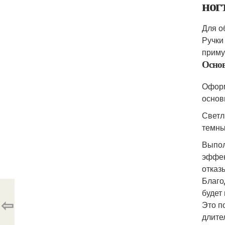
ногт
Для о
Ручки
приму
Основ
Оформ
основ
Светл
темны
Выпол
эффек
отказ
Благо
будет
⇦
Это п
длите