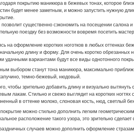
годаря покрытию маникюра в бежевых тонах, которое близко
стин будет менее заметным, и можно запустить нужную длин
рытие.
 позволит существенно сэкономить на посещении салона и 
тельную поездку без возможности вовремя посетить мастер
сь на оформление коротких ноготков в любых оттенках бежа
начальную длину и форму. Для очень коротко обрезанных н
и удачными вариантами будут все виды однотонного покры
ным выбором станут тона маникюра, максимально приближе
 капучино, темно-бежевый, нюдовый.
ого, чтобы зрительно добавить длину и визуально вытянуть
евым лакам. Стильно и свежо выглядит на коротких ногтях 
ненный в оттенке молоко, слоновая кость, нюд, светлый бе
 покрытие можно стильно дополнить легким геометрическим
кальное расположение такого узора, это зрительно сделает
раздничных случаев можно дополнить оформление стразами