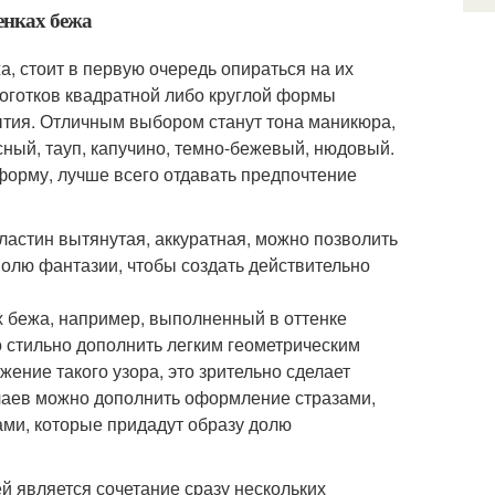
енках бежа
, стоит в первую очередь опираться на их
оготков квадратной либо круглой формы
тия. Отличным выбором станут тона маникюра,
сный, тауп, капучино, темно-бежевый, нюдовый.
 форму, лучше всего отдавать предпочтение
ластин вытянутая, аккуратная, можно позволить
волю фантазии, чтобы создать действительно
ах бежа, например, выполненный в оттенке
о стильно дополнить легким геометрическим
ение такого узора, это зрительно сделает
чаев можно дополнить оформление стразами,
ами, которые придадут образу долю
 является сочетание сразу нескольких