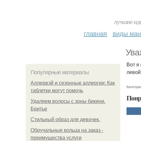
лучшие иде
главная
виды ма
Ува
Вот я
левой
Популярные материалы
Аллервэй и сезонные аллергии: Как
Категори
таблетки могут помочь
Понр
Удаляем волосы с зоны бикини.
Бритье
Стильный образ для девочек.
Обручальные кольца на заказ -
преимущества услуги