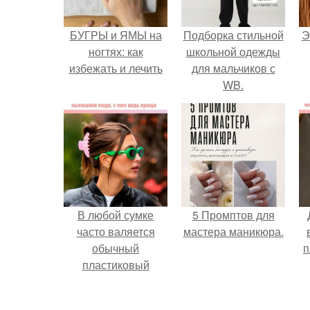
БУГРЫ и ЯМЫ на
Подборка стильной
Э
ногтях: как
школьной одежды
избежать и лечить
для мальчиков с
WB.
В любой сумке
5 Промптов для
часто валяется
мастера маникюра.
обычный
п
пластиковый
крабик.