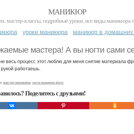
МАНИКЮР
и, мастер-классы, подробные уроки. все виды маникюра т
никюра
уроки маникюра
маникюр в домашних
жаемые мастера! А вы ногти сами с
 не весь процесс этот люблю для меня снятие материала ф
 рукой работаешь.
и:
мастер маникюра
,
ногти маникюр фото
авилось? Поделитесь с друзьями!