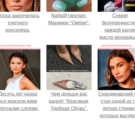
поха закончилась
Nails@1woman.
Секрет
плотного
Маникюр "Омбре".
безупречности
консилера.
каждой капле
масло монарды
Demi Sweet.
Десять лет назад
Чем дольше вас
Скандинавский 
все красили веки
радует "Красивая,
стал одной из 
лотными слоями.
Удобная Обувь".
летних стриже
которые выгля
очень просто