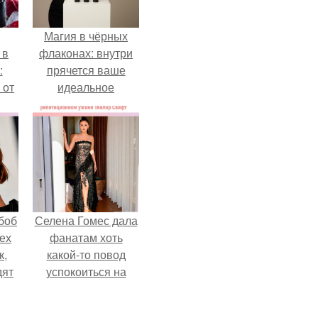
Магия в чёрных
 в
флаконах: внутри
:
прячется ваше
 от
идеальное
настроение.
боб
Селена Гомес дала
тех
фанатам хоть
к,
какой-то повод
дят
успокоиться на
.
фоне всех
разговоров о