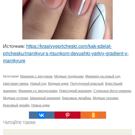
Источник:
https://krasivyepricheski.com/kak-sdelat-
prichesku/manikyur-s-risunkom-devushki-yarkiy-gradient-v-
manikyure
Категории:
Маникюр с рисунком
,
Модные тенденции
,
Маникюр на новый год
,
Цветовая гамма
,
Новый год
,
Модные идеи
,
Полулунный красный
,
Блестящий
маникюр
,
Маникюр со звездочками
,
Новогодний маникюр
,
Стильные фото-новинки
,
Модные оттенки
,
Шикарный маникюр
,
Красивые дизайны
,
Модные техники
,
Красивый дизайн
,
Новые идеи
Читайте также