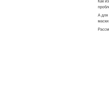
Как и
пробл
А для
маски
Рассм