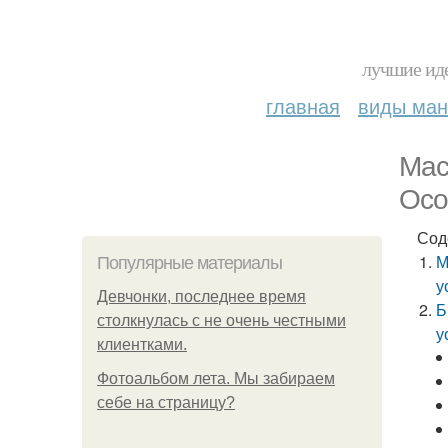
лучшие иде
главная
виды ма
Мас
Осо
Сод
М
Популярные материалы
у
Девчонки, последнее время
Б
столкнулась с не очень честными
у
клиентками.
Фотоальбом лета. Мы забираем
себе на страницу?