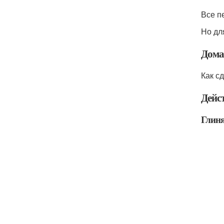
Все п
Но дл
Дома
Как с
Дейс
Глин