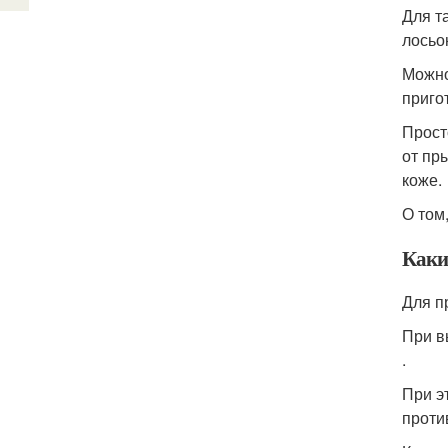
Для т
лосьо
Можно
приго
Прост
от пр
коже.
О том
Каки
Для п
При в
.
При э
проти