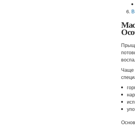
В
Мас
Осо
Прыщи
потов
воспа
Чаще 
специ
гор
нар
исп
упо
Основ