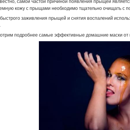
звестно, самой частой причиной появления прыщей являетс
емную кожу с прыщами необходимо тщательно очищать с п
 быстрого заживления прыщей и снятия воспалений испол
.
отрим подробнее самые эффективные домашние маски от