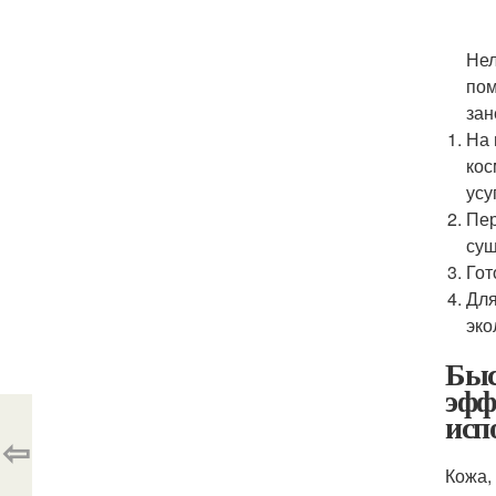
Нел
пом
зан
На 
кос
усу
Пер
сущ
Гот
Для
эко
Быс
эфф
исп
⇦
Кожа,