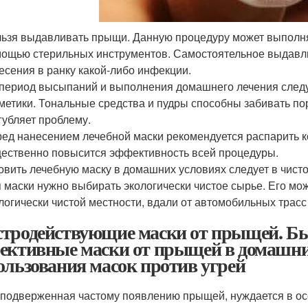
ьзя выдавливать прыщи. Данную процедуру может выполня
ощью стерильных инструментов. Самостоятельное выдавл
есения в ранку какой-либо инфекции.
период высыпаний и выполнения домашнего лечения следуе
метики. Тональные средства и пудры способны забивать пор
губляет проблему.
ед нанесением лечебной маски рекомендуется распарить к
ественно повысится эффективность всей процедуры.
овить лечебную маску в домашних условиях следует в чисто
 маски нужно выбирать экологически чистое сырье. Его мож
логически чистой местности, вдали от автомобильных трасс 
тродействующие маски от прыщей. Б
ективные маски от прыщей в домашни
ользования масок против угрей
 подверженная частому появлению прыщей, нуждается в ос