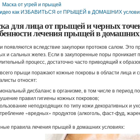
Маска от угрей и прыщей
идео как ИЗБАВИТЬСЯ от ПРЫЩЕЙ в ДОМАШНИХ условия
ка для лица от прыщей и черных точек
бенности лечения прыщей в домашних
 появляются вследствие закупорки протоков салом. Это п
ых и сальных желез. Если в закупоренные поры проникает 
лительный процесс, достаточно часто приводящий к образ
всего прыщи поражают кожные покровы в области лица и с
алисты относят:
мональный дисбаланс в организме, в том числе в период п
ушение правил гигиены кожных покровов;
ользование неподходящих по типу кожи декоративных и ухо
требление «вредных» продуктов (алкоголь, фаст-фуд, жарен
ные правила лечения прыщей в домашних условиях: