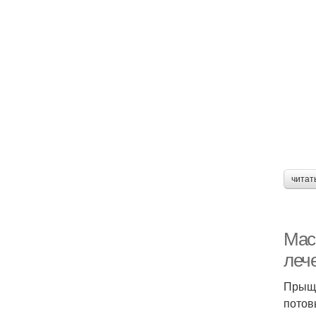
читат
Мас
леч
Прыщи
потов