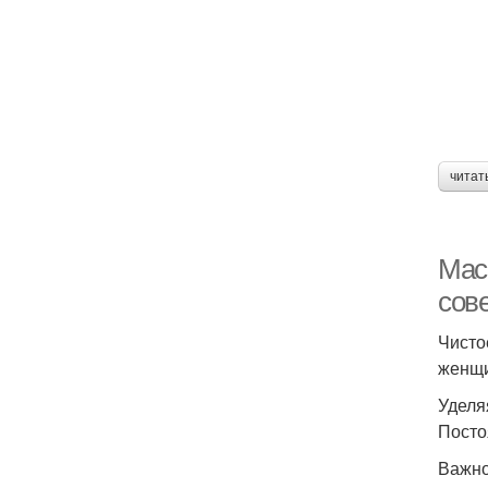
читат
Мас
сов
Чисто
женщи
Уделя
Посто
Важно