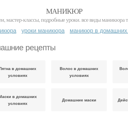
МАНИКЮР
и, мастер-классы, подробные уроки. все виды маникюра т
никюра
уроки маникюра
маникюр в домашних
ашние рецепты
Пятна в домашних
Волос в домашних
Вол
условиях
условиях
Маски в домашних
Домашние маски
Дейс
условиях
Точки в домашних
Прыщи в домашних
Д