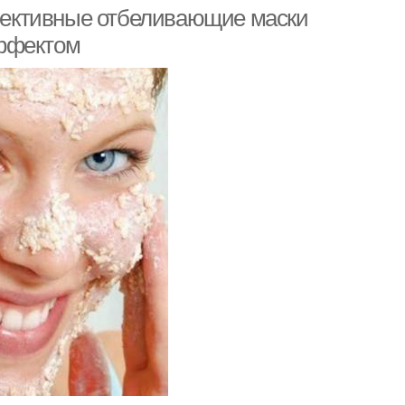
ективные отбеливающие маски
эффектом
икюр в домашних
Рецепт для ногтей
условиях
очки в домашних
Рецепты по уходу
условиях