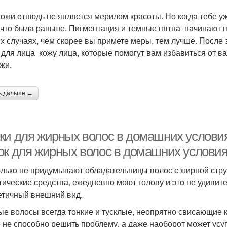
кожи отнюдь не является мерилом красоты. Но когда тебе уж
, что была раньше. Пигментация и темные пятна начинают по
их случаях, чем скорее вы примете меры, тем лучше. После 
 для лица кожу лица, которые помогут вам избавиться от в
жи.
ь дальше →
ки для жирных волос в домашних условия
ок для жирных волос в домашних услови
олько не придумывают обладательницы волос с жирной стру
тические средства, ежедневно моют голову и это не удивите
етичный внешний вид.
е волосы всегда тонкие и тусклые, неопрятно свисающие к
 не способно решить проблему, а даже наоборот может усуг