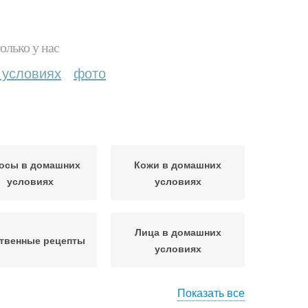
олько у нас
 условиях
фото
осы в домашних
Кожи в домашних
условиях
условиях
Лица в домашних
твенные рецепты
условиях
Показать все
омашняя маска
Рецепты от перхоти