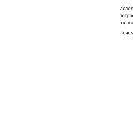
Испол
потря
голов
Почем