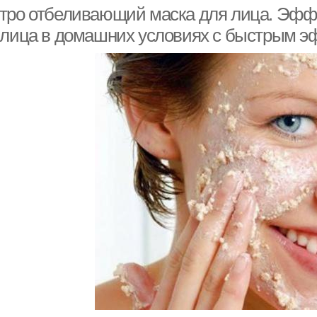
условиях
условиях
тро отбеливающий маска для лица. Эфф
 лица в домашних условиях с быстрым 
Зуд в домашних
ман
Народные рецепты
условиях
цепты для быстрого
Укрепления в домашних
Ванн
роста
условиях
Рецепт в домашних
цепты по укреплению
условиях