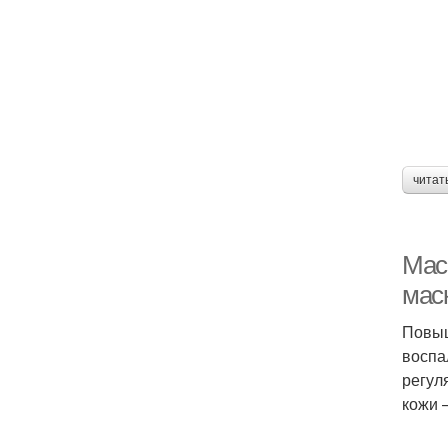
читат
Мас
мас
Повыш
воспа
регул
кожи 