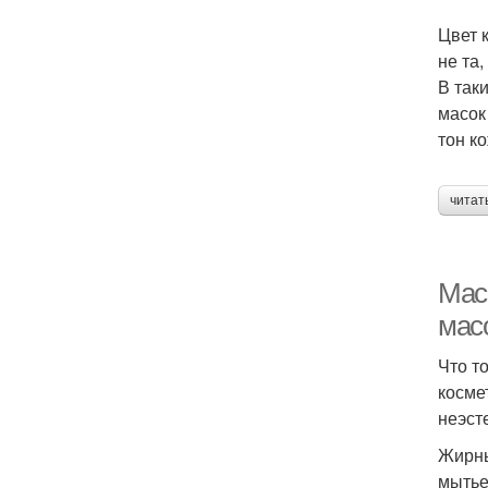
Цвет 
не та
В так
масок
тон ко
читат
Мас
мас
Что т
косме
неэст
Жирны
мытье