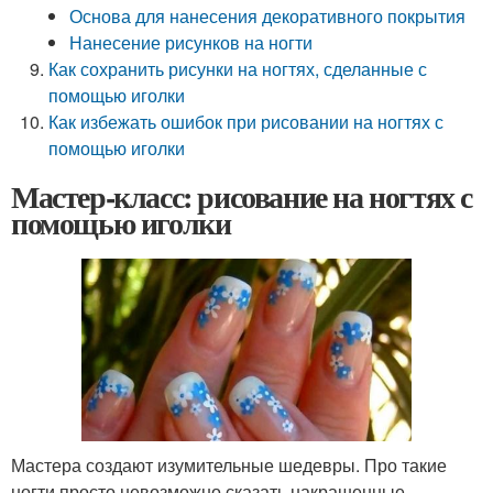
Основа для нанесения декоративного покрытия
Нанесение рисунков на ногти
Как сохранить рисунки на ногтях, сделанные с
помощью иголки
Как избежать ошибок при рисовании на ногтях с
помощью иголки
Мастер-класс: рисование на ногтях с
помощью иголки
Мастера создают изумительные шедевры. Про такие
ногти просто невозможно сказать накрашенные.