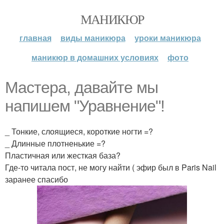
МАНИКЮР
главная
виды маникюра
уроки маникюра
маникюр в домашних условиях
фото
Мастера, давайте мы
напишем "Уравнение"!
_ Тонкие, слоящиеся, короткие ногти =?
_ Длинные плотненькие =?
Пластичная или жесткая база?
Где-то читала пост, не могу найти ( эфир был в Paris Nail
заранее спасибо