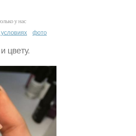
олько у нас
 условиях
фото
и цвeту.