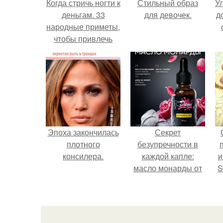
Когда стричь ногти к
Стильный образ
У
деньгам. 33
для девочек.
д
народные приметы,
чтобы привлечь
деньги в дом.
Эпоха закончилась
Секрет
плотного
безупречности в
консилера.
каждой капле:
и
масло монарды от
S
Demi Sweet.
с
E