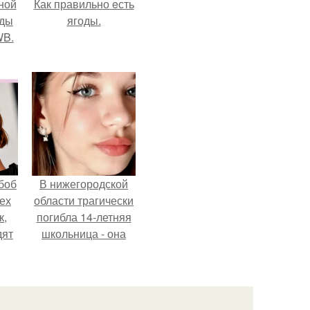
ной
Как правильно eсть
жды
ягоды.
WB.
боб
В нижегородской
тех
области трагически
к,
погибла 14-летняя
дят
школьница - она
.
покончила с собой
на фоне подготовки
к контрольной по
английскому языку.