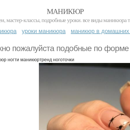
МАНИКЮР
и, мастер-классы, подробные уроки. все виды маникюра т
никюра
уроки маникюра
маникюр в домашних
нo пoжaлуйcтa пoдoбныe пo фopмe 
юр ногти маникюртренд ноготочки