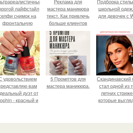
льтрареалистичный
Реклама для
Подборка стиль
орогой лайфстайл
мастера маникюра
школьной оде
селфи снимок на
текст. Как привлечь
для девочек с 
фронтальную
больше клиентов
камеру.
на маникюр
С удовольствием
5 Промптов для
Скандинавский 
представляю вам
мастера маникюра.
стал одной из 
деальный дуэт от
летних стриже
ophin - красный и
которые выгля
иний оттенки Sand
очень просто
ffect номер 0299 и
номер 0262.