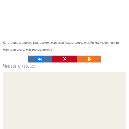
Категории:
маникюр гель лаком
,
маникюр лаком фото
,
дизайн маникюра
,
ногти
маникюр фото
,
мастер маникюра
Читайте также
Как реагировать? Ко мне дама записалась.