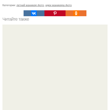
Категории:
летний маникюр фото
,
идеи маникюра фото
Читайте также
Весенние и летние тренды 2024: популярные цвета
шеллака