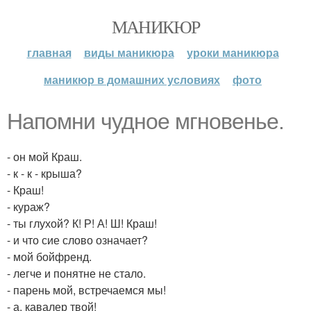
МАНИКЮР
главная
виды маникюра
уроки маникюра
маникюр в домашних условиях
фото
Напомни чудное мгновенье.
- он мой Краш.
- к - к - крыша?
- Краш!
- кураж?
- ты глухой? К! Р! А! Ш! Краш!
- и что сие слово означает?
- мой бойфренд.
- легче и понятне не стало.
- парень мой, встречаемся мы!
- а, кавалер твой!