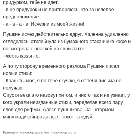
придурком, тебе не идет.
- я не придурок и не притворяюсь, что за нелепое
предположение.
- а - а - а - а! Исчезни из моей жизни!
Пушкин исчез действительно вдруг. Хэленна удивленно
огляделась, отхлебнула из бумажного стаканчика кофе и
посмотрела с опаской на свой латте.
- жесть какая-то.
А по ту сторону временного разлома Пушкин писал
новые стихи:
- Краш ты моя, я по тебе скучаю, я от тебя письма не
получаю.
Спустя века это назовут хитом, и никто так и не узнает, у
кого украли неизданные стихи, переделав всего пару
слов для рифмы. Алеся пушнякова. За_штормом
минуткадикойпрозы леся_жжот_следуй.
Категории:
маникюр дома
,
ногти маникюр фото