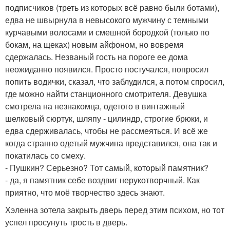
подписчиков (треть из которых всё равно были ботами),
едва не швырнула в невысокого мужчину с темными
курчавыми волосами и смешной бородкой (только по
бокам, на щеках) новым айфоном, но вовремя
сдержалась. Незваный гость на пороге ее дома
неожиданно появился. Просто постучался, попросил
попить водички, сказал, что заблудился, а потом спросил,
где можно найти станционного смотрителя. Девушка
смотрела на незнакомца, одетого в винтажный
шелковый сюртук, шляпу - цилиндр, строгие брюки, и
едва сдерживалась, чтобы не рассмеяться. И всё же
когда странно одетый мужчина представился, она так и
покатилась со смеху.
- Пушкин? Серьезно? Тот самый, который памятник?
- да, я памятник себе воздвиг нерукотворчный. Как
приятно, что моё творчество здесь знают.
Хэленна зотела закрыть дверь перед этим психом, но тот
успел просунуть трость в дверь.