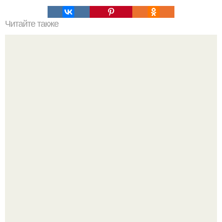
Читайте также
Как почистить белый матовый маникюр. Очищение
матовых ногтей