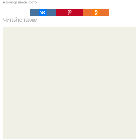
маникюр лаком фото
Читайте также
Себестоимость маникюра. Секреты ценообразования:
расчет стоимости услуг (Beautyday.