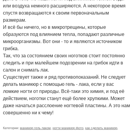
или воздуха немного расширяются. А некоторое время
спустя возвращаются к своим первоначальным
размерам.
И всё бы ничего, но в микротрещины, которые
образуются под влиянием тепла, попадают различные
микроорганизмы. Вот они - то и являются источником
грибка.
Так, что за состоянием своих ноготков стоит постоянно
следить и при малейшем подозрении на грибок идти в
салон и снимать лак.
Существует также и ряд противопоказаний. Не следует
делать маникюр с помощью гель - лака, если у вас
ломкие ногти от природы. Всё-таки это химия, и под её
действием, ноготки станут ещё более хрупкими. Может
даже начаться расслоение ногтевой пластины. А это нам
совершенно ни к чему!
Категории:
маникюр гель лаком
,
ногти маникюр фото
,
как сделать маникюр
,