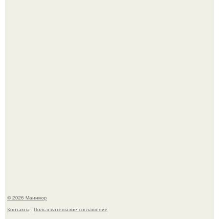
Нюдовый педикюр - это "Тихая Роскошь" в уходе.
Скандинавский боб стал одной из тех летних стрижек,
которые выглядят очень просто.
© 2026 Маникюр
Контакты
Пользовательское соглашение