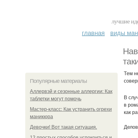
лучшие иде
главная
виды ма
Нав
так
Тем н
совер
Популярные материалы
Аллервэй и сезонные аллергии: Как
В слу
таблетки могут помочь
в ром
Мастер-класс: Как устранить огрехи
как р
маникюра
Делов
Девочки! Вот такая ситуация.
12 простых способов успокоиться и