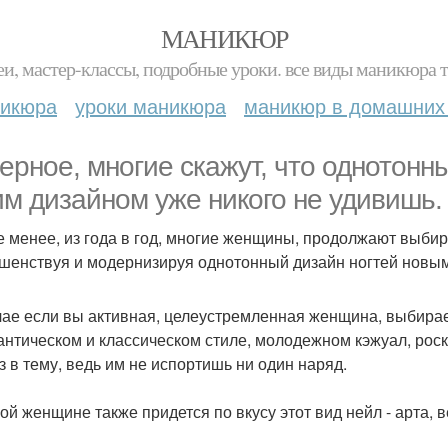
МАНИКЮР
и, мастер-классы, подробные уроки. все виды маникюра т
никюра
уроки маникюра
маникюр в домашних
ерное, многие скажут, что однотонны
им дизайном уже никого не удивишь.
е менее, из года в год, многие женщины, продолжают выби
шенствуя и модернизируя однотонный дизайн ногтей новы
чае если вы активная, целеустремленная женщина, выбирае
антическом и классическом стиле, молодежном кэжуал, рос
аз в тему, ведь им не испортишь ни один наряд.
ой женщине также придется по вкусу этот вид нейл - арта,