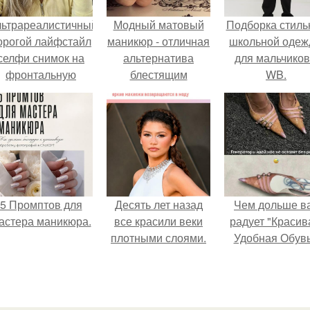
льтрареалистичный
Модный матовый
Подборка стиль
орогой лайфстайл
маникюр - отличная
школьной оде
селфи снимок на
альтернатива
для мальчиков
фронтальную
блестящим
WB.
камеру.
глянцевым ногтям.
5 Промптов для
Десять лет назад
Чем дольше в
астера маникюра.
все красили веки
радует "Красив
плотными слоями.
Удобная Обувь