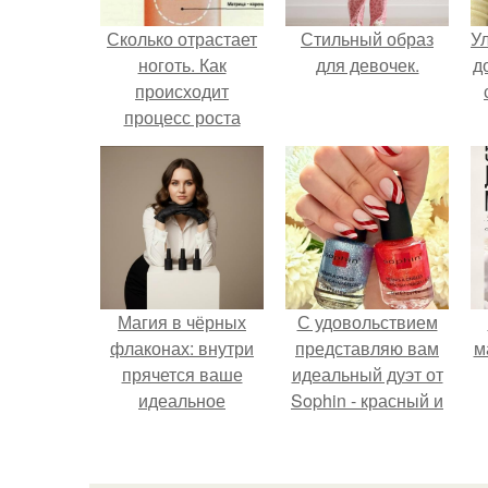
Сколько отрастает
Стильный образ
У
ноготь. Как
для девочек.
д
происходит
процесс роста
ногтей
Магия в чёрных
С удовольствием
флаконах: внутри
представляю вам
м
прячется ваше
идеальный дуэт от
идеальное
Sophin - красный и
настроение.
синий оттенки Sand
Effect номер 0299 и
номер 0262.