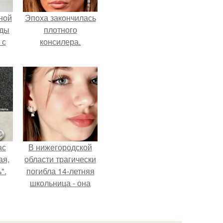
ной
Эпоха закончилась
жды
плотного
 с
консилера.
ас
В нижегородской
ая,
области трагически
".
погибла 14-летняя
школьница - она
покончила с собой
на фоне подготовки
к контрольной по