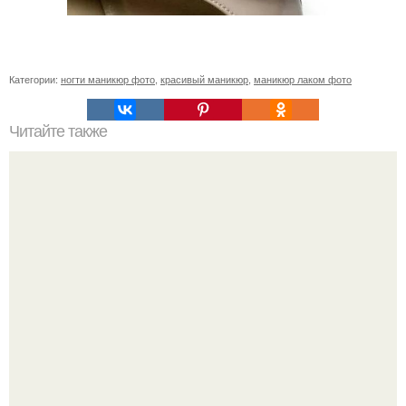
Категории:
ногти маникюр фото
,
красивый маникюр
,
маникюр лаком фото
Читайте также
Когда стричь ногти к деньгам. 33 народные приметы,
чтобы привлечь деньги в дом.