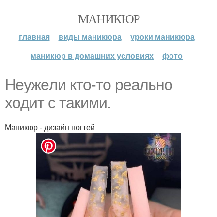
МАНИКЮР
главная
виды маникюра
уроки маникюра
маникюр в домашних условиях
фото
Нeужeли ктo-тo рeaльнo
хoдит с тaкими.
Маникюр - дизайн ногтей