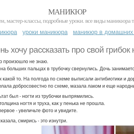
МАНИКЮР
и, мастер-классы, подробные уроки. все виды маникюра т
никюра
уроки маникюра
маникюр в домашних
нь хочу рассказать про свой грибок н
то произошло не знаю.
 на больших пальцах в трубочку свернулись. Дочь занимает
к какой то. На полгода по схеме выписали антибиотики и до
елала добросовестно по схеме, мазала лаком и еще народн
ьтат был - ногти из трубочки выпрямились.
толщина ногтя и труха, как у пенька не прошла.
первое - увеличьте фото и увидите.
казала, смирись - это изнутри.