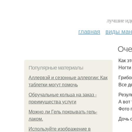
лучшие иде
главная
виды ма
Оче
Как э
Ногти
Популярные материалы
Грибо
Аллервэй и сезонные аллергии: Как
Все д
таблетки могут помочь
Резул
Обручальные кольца на заказ -
А вот 
преимущества услуги
Фото 
Можно ли Гель покрывать гель-
Дочь с
лаком.
Используйте изображение в