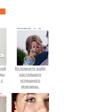
ной
Вспомните вайб
жды
настоящего
 с
успешного
мужчины.