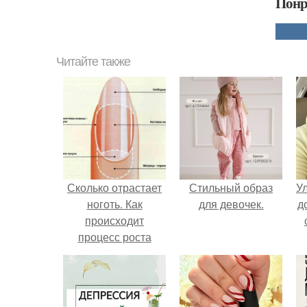
Понр
Читайте также
Сколько отрастает
Стильный образ
У
ноготь. Как
для девочек.
д
происходит
процесс роста
ногтей