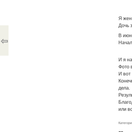
Я жен
Дочь 
В июн
⇦
Начал
И я на
Фото 
И вот 
Конеч
дела.
Резуль
Благо
или в
Категори