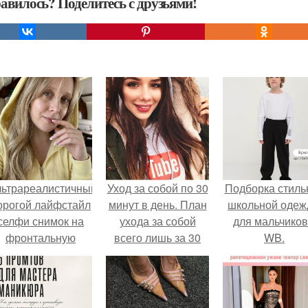
авилось? Поделитесь с друзьями!
льтрареалистичный
Уход за собой по 30
Подборка стиль
орогой лайфстайл
минут в день. План
школьной оде
селфи снимок на
ухода за собой
для мальчиков
фронтальную
всего лишь за 30
WB.
камеру.
минут в день.