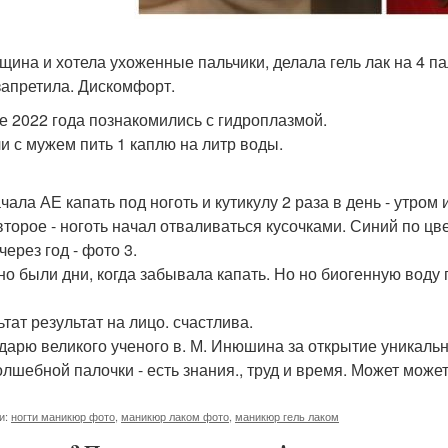
щина и хотела ухоженные пальчики, делала гель лак на 4 па
запретила. Дискомфорт.
е 2022 года познакомились с гидроплазмой.
и с мужем пить 1 каплю на литр воды.
чала АЕ капать под ноготь и кутикулу 2 раза в день - утром и
второе - ноготь начал отваливаться кусочками. Синий по цвет
через год - фото 3.
но были дни, когда забывала капать. Но но биогенную воду 
тат результат на лицо. счастлива.
дарю великого ученого в. М. Инюшина за открытие уникаль
олшебной палочки - есть знания., труд и время. Может может
и:
ногти маникюр фото
,
маникюр лаком фото
,
маникюр гель лаком