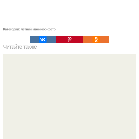
Категории:
летний маникюр фото
Читайте также
Сколько отрастает ноготь. Как происходит процесс роста
ногтей