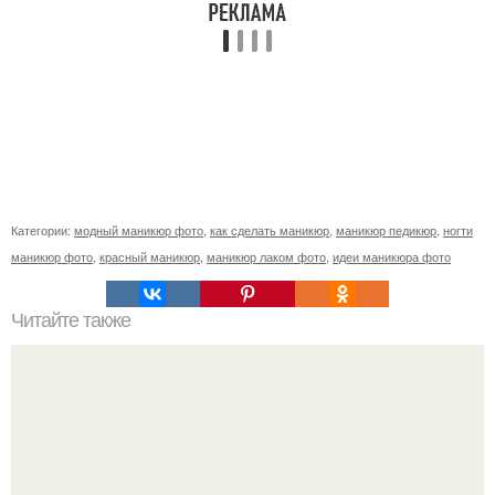
Категории:
модный маникюр фото
,
как сделать маникюр
,
маникюр педикюр
,
ногти
маникюр фото
,
красный маникюр
,
маникюр лаком фото
,
идеи маникюра фото
Читайте также