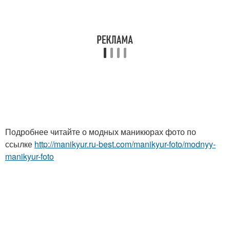
Подробнее читайте о модных маникюрах фото по
ссылке
http://manikyur.ru-best.com/manikyur-foto/modnyy-
manikyur-foto