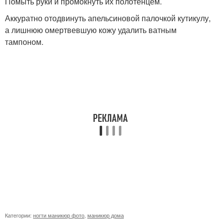
Помыть руки и промокнуть их полотенцем.
Аккуратно отодвинуть апельсиновой палочкой кутикулу,
а лишнюю омертвевшую кожу удалить ватным
тампоном.
Категории:
ногти маникюр фото
,
маникюр дома