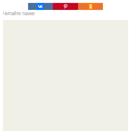
Читайте также
Тренд из Tiktok, который покорил мир маникюра.
Стильный образ для девочек.